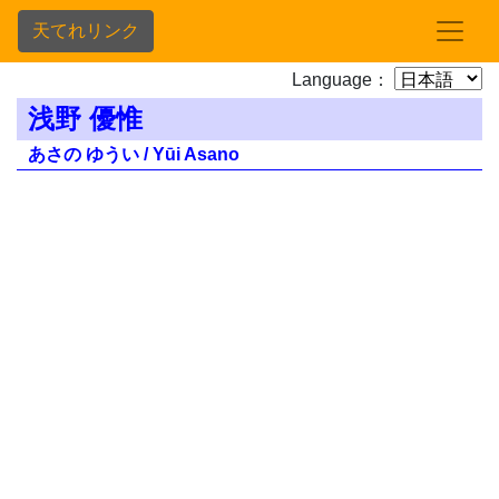
天てれリンク
Language：
浅野 優惟
あさの ゆうい / Yūi Asano