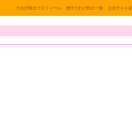
てれび戦士プロフィール
歴代てれび戦士一覧
公式サイト&