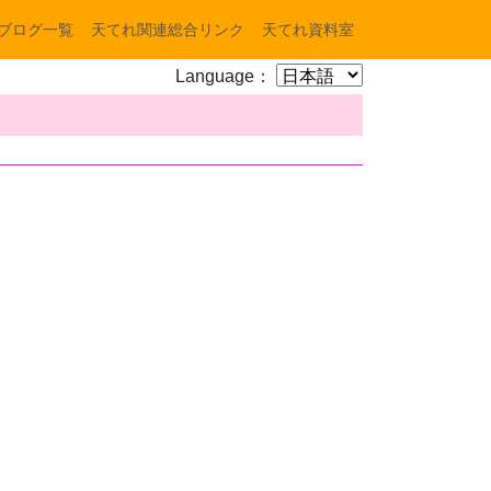
ブログ一覧
天てれ関連総合リンク
天てれ資料室
Language：