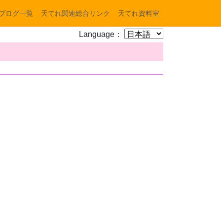
ブログ一覧
天てれ関連総合リンク
天てれ資料室
Language：