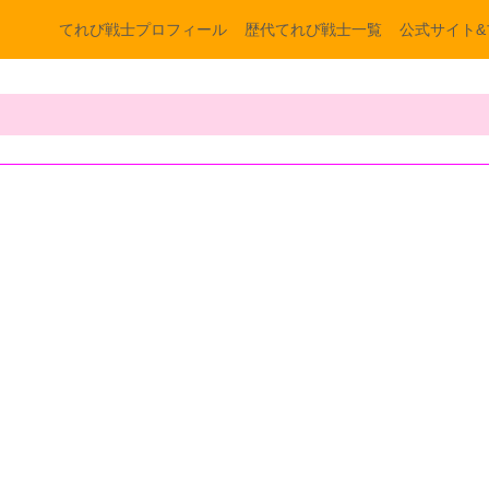
てれび戦士プロフィール
歴代てれび戦士一覧
公式サイト&