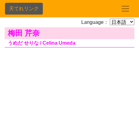
天てれリンク
Language：
梅田 芹奈
うめだ せりな / Celina Umeda