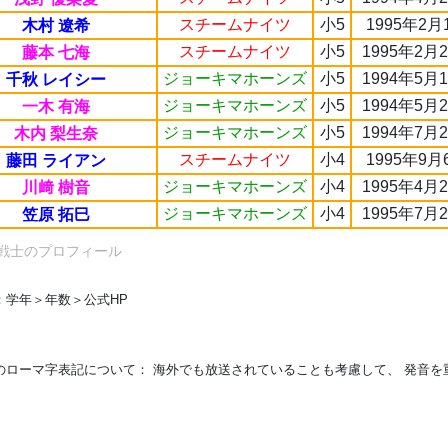
スチームナイツ
小5
1995年2月
木村 遼希
スチームナイツ
小5
1995年2月
藤本 七海
ジョーキマホーンズ
小5
1994年5月
千秋 レイシー
ジョーキマホーンズ
小5
1994年5月
一木 有海
ジョーキマホーンズ
小5
1994年7月
木内 梨生奈
スチームナイツ
小4
1995年9月
藤田 ライアン
ジョーキマホーンズ
小4
1995年4月
川﨑 樹音
ジョーキマホーンズ
小4
1995年7月
笠原 拓巳
戦士のプロフィール
：学年＞年数＞公式HP
のローマ字表記について： 海外でも放送されていることも考慮して、 発音