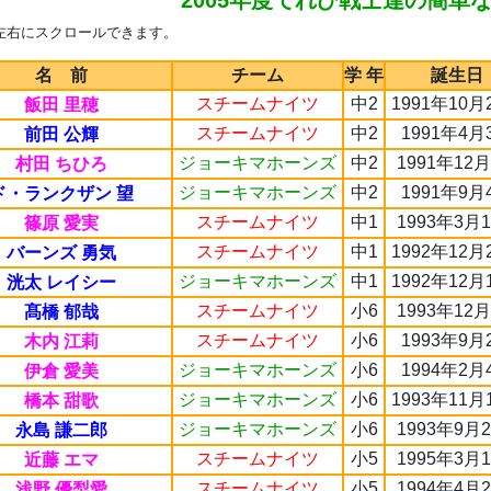
2005年度てれび戦士達の簡単
左右にスクロールできます。
名 前
チーム
学 年
誕生日
スチームナイツ
中2
1991年10月
飯田 里穂
スチームナイツ
中2
1991年4月
前田 公輝
ジョーキマホーンズ
中2
1991年12
村田 ちひろ
ジョーキマホーンズ
中2
1991年9月
ド・ランクザン 望
スチームナイツ
中1
1993年3月
篠原 愛実
スチームナイツ
中1
1992年12月
バーンズ 勇気
ジョーキマホーンズ
中1
1992年12月
洸太 レイシー
スチームナイツ
小6
1993年12
髙橋 郁哉
スチームナイツ
小6
1993年9月
木内 江莉
ジョーキマホーンズ
小6
1994年2月
伊倉 愛美
ジョーキマホーンズ
小6
1993年11月
橋本 甜歌
ジョーキマホーンズ
小6
1993年9月
永島 謙二郎
スチームナイツ
小5
1995年3月
近藤 エマ
スチームナイツ
小5
1994年4月
浅野 優梨愛