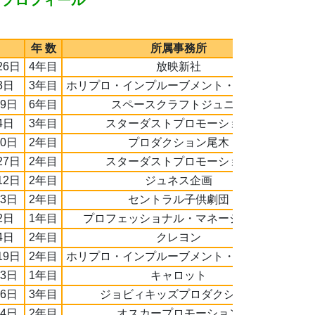
なプロフィール
年 数
所属事務所
26日
4年目
放映新社
3日
3年目
ホリプロ・インプルーブメント・アカデミー
月9日
6年目
スペースクラフトジュニア
4日
3年目
スターダストプロモーション
10日
2年目
プロダクション尾木
27日
2年目
スターダストプロモーション
12日
2年目
ジュネス企画
月3日
2年目
セントラル子供劇団
2日
1年目
プロフェッショナル・マネージメント
4日
2年目
クレヨン
19日
2年目
ホリプロ・インプルーブメント・アカデミー
23日
1年目
キャロット
16日
3年目
ジョビィキッズプロダクション
24日
2年目
オスカープロモーション