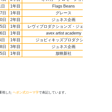
1日
1年目
Flags Beans
27日
1年目
グレース
10日
2年目
ジュネス企画
25日
1年目
レヴィプロダクションズ・ジェイクラス
26日
1年目
avex artist academy
6日
1年目
ジョビィキッズプロダクション
28日
3年目
ジュネス企画
25日
1年目
放映新社
を重視した
ヘボン式ローマ字
で表記しています。