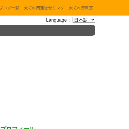
ブログ一覧
天てれ関連総合リンク
天てれ資料室
Language：