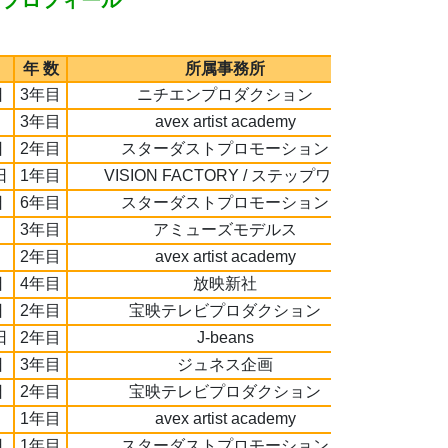
なプロフィール
年 数
所属事務所
日
3年目
ニチエンプロダクション
3年目
avex artist academy
日
2年目
スターダストプロモーション
日
1年目
VISION FACTORY / ステップワン
日
6年目
スターダストプロモーション
3年目
アミューズモデルス
2年目
avex artist academy
日
4年目
放映新社
日
2年目
宝映テレビプロダクション
日
2年目
J-beans
日
3年目
ジュネス企画
日
2年目
宝映テレビプロダクション
1年目
avex artist academy
日
1年目
スターダストプロモーション