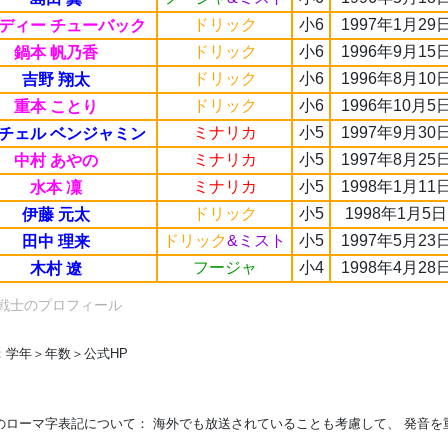
ドリック
小6
1997年1月29
ディー チューバック
ドリック
小6
1996年9月15
鍋本 帆乃香
ドリック
小6
1996年8月10
吉野 翔太
ドリック
小6
1996年10月5
重本 ことり
ミナリカ
小5
1997年9月30
チェル ベンジャミン
ミナリカ
小5
1997年8月25
中村 あやの
ミナリカ
小5
1998年1月11
水本 凜
ドリック
小5
1998年1月5日
伊藤 元太
ドリック
&ミスト
小5
1997年5月23
田中 理来
フージャ
小4
1998年4月28
木村 遼
戦士のプロフィール
：学年＞年数＞公式HP
のローマ字表記について： 海外でも放送されていることも考慮して、 発音