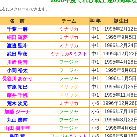
2008年度てれび戦士達の簡単
左右にスクロールできます。
名 前
チーム
学 年
誕生日
ミナリカ
中1
1996年2月12
千葉 一磨
ミナリカ
中1
1995年9月5日
細田 羅夢
ミナリカ
中1
1996年2月24
渡邉 聖斗
ミナリカ
&ミスト
中1
1995年12月22
武田 聖夜
フージャ
中1
1995年4月28
川﨑 樹音
フージャ
中1
1995年6月8日
小関 裕太
フージャ
中1
1996年1月5日
長谷川 あかり
ドリック
中1
1995年7月25
笠原 拓巳
ドリック
中1
1995年11月8
藤井 千帆
ミナリカ
小6
1996年12月26
荒木 次元
フージャ
小6
1996年7月18
加藤 ジーナ
フージャ
小6
1996年8月22
丸山 瀬南
フージャ
小6
1996年4月6日
山田 樹里亜
フージャ
&ミスト
小6
1996年5月18
島田 翼