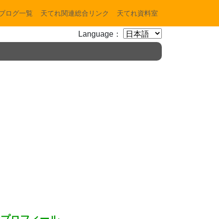
ブログ一覧
天てれ関連総合リンク
天てれ資料室
Language：