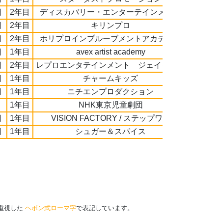
日
2年目
ディスカバリー・エンターテインメント
日
2年目
キリンプロ
日
2年目
ホリプロインプルーブメントアカデミー
日
1年目
avex artist academy
日
2年目
レプロエンタテインメント ジェイクラス
日
1年目
チャームキッズ
日
1年目
ニチエンプロダクション
1年目
NHK東京児童劇団
日
1年目
VISION FACTORY / ステップワン
日
1年目
シュガー＆スパイス
を重視した
ヘボン式ローマ字
で表記しています。