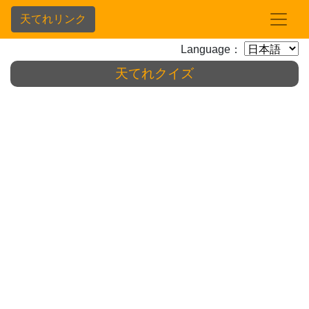
天てれリンク
Language：
天てれクイズ