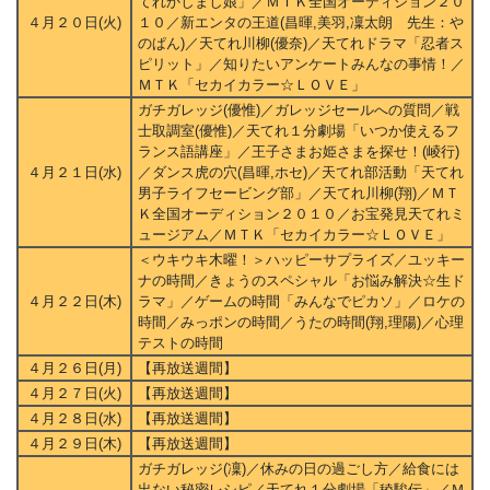
てれかしまし娘」／ＭＴＫ全国オーディション２０
４月２０日(火)
１０／新エンタの王道(昌暉,美羽,凜太朗 先生：や
のぱん)／天てれ川柳(優奈)／天てれドラマ「忍者ス
ピリット」／知りたいアンケートみんなの事情！／
ＭＴＫ「セカイカラー☆ＬＯＶＥ」
ガチガレッジ(優惟)／ガレッジセールへの質問／戦
士取調室(優惟)／天てれ１分劇場「いつか使えるフ
ランス語講座」／王子さまお姫さまを探せ！(崚行)
４月２１日(水)
／ダンス虎の穴(昌暉,ホセ)／天てれ部活動「天てれ
男子ライフセービング部」／天てれ川柳(翔)／ＭＴ
Ｋ全国オーディション２０１０／お宝発見天てれミ
ュージアム／ＭＴＫ「セカイカラー☆ＬＯＶＥ」
＜ウキウキ木曜！＞ハッピーサプライズ／ユッキー
ナの時間／きょうのスペシャル「お悩み解決☆生ド
４月２２日(木)
ラマ」／ゲームの時間「みんなでピカソ」／ロケの
時間／みっポンの時間／うたの時間(翔,理陽)／心理
テストの時間
４月２６日(月)
【再放送週間】
４月２７日(火)
【再放送週間】
４月２８日(水)
【再放送週間】
４月２９日(木)
【再放送週間】
ガチガレッジ(凜)／休みの日の過ごし方／給食には
出ない秘密レシピ／天てれ１分劇場「稜駿伝」／Ｍ