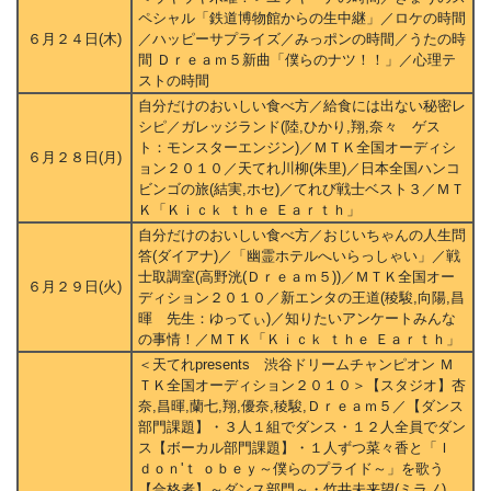
ペシャル「鉄道博物館からの生中継」／ロケの時間
６月２４日(木)
／ハッピーサプライズ／みっポンの時間／うたの時
間 Ｄｒｅａｍ５新曲「僕らのナツ！！」／心理テ
ストの時間
自分だけのおいしい食べ方／給食には出ない秘密レ
シピ／ガレッジランド(陸,ひかり,翔,奈々 ゲス
ト：モンスターエンジン)／ＭＴＫ全国オーディシ
６月２８日(月)
ョン２０１０／天てれ川柳(朱里)／日本全国ハンコ
ビンゴの旅(結実,ホセ)／てれび戦士ベスト３／ＭＴ
Ｋ「Ｋｉｃｋ ｔｈｅ Ｅａｒｔｈ」
自分だけのおいしい食べ方／おじいちゃんの人生問
答(ダイアナ)／「幽霊ホテルへいらっしゃい」／戦
士取調室(高野洸(Ｄｒｅａｍ５))／ＭＴＫ全国オー
６月２９日(火)
ディション２０１０／新エンタの王道(稜駿,向陽,昌
暉 先生：ゆってぃ)／知りたいアンケートみんな
の事情！／ＭＴＫ「Ｋｉｃｋ ｔｈｅ Ｅａｒｔｈ」
＜天てれpresents 渋谷ドリームチャンピオン Ｍ
ＴＫ全国オーディション２０１０＞【スタジオ】杏
奈,昌暉,蘭七,翔,優奈,稜駿,Ｄｒｅａｍ５／【ダンス
部門課題】・３人１組でダンス・１２人全員でダン
ス【ボーカル部門課題】・１人ずつ菜々香と「Ｉ
ｄｏｎ'ｔ ｏｂｅｙ～僕らのプライド～」を歌う
【合格者】～ダンス部門～・竹井未来望(ミラノ)