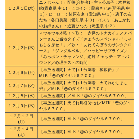
ニメじゃん！」配役(合格者)・主人公恵子：木戸衣
１２月１日(水)
吹(青森県 中１)・ヒロイン：藤森さとみ(新潟県 中
３)・ヒーロー：柿原右京（愛知県 中３)・恵子の友
だち：谷口美菜（愛知県 中３)・イスミ（あこがれ
のお姉さん）：近藤ひなの（埼玉県 中２）
＜ウキウキ木曜！＞歌：「赤鼻のトナカイ」／アバ
ターさんご当地クイズ／きょうのスペシャル「しゃ
もじを探せ！」／歌：「あわてんぼうのサンタクロ
１２月２日(木)
ース」「ジングルベル」／ハッピーサプライズ／
「みっポン・チャレンジ」絶対 キャッチ・ア・バ
ウンド／心理テストの時間
【再放送週間】天てれ１分劇場「稜駿伝」／
１２月６日(月)
MTK「恋のダイヤル６７００」
【再放送週間】天てれ１分劇場「天てれかしまし
１２月７日(火)
娘」／MTK「恋のダイヤル６７００」
１２月８日(水)
【再放送週間】／MTK「恋のダイヤル６７００」
【再放送週間】天てれ川柳(ホセ)／MTK「恋のダイ
１２月９日(木)
ヤル６７００」
１２月１３日
【再放送週間】MTK「恋のダイヤル６７００」
(月)
１２月１４日
【再放送週間】MTK「恋のダイヤル６７００」
(火)