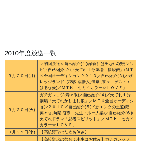
2010年度放送一覧
＜初回放送＞自己紹介(１)/給食には出ない秘密レシ
ピ／自己紹介(２)／天てれ１分劇場「稜駿伝」/ＭＴ
３月２９日(月)
Ｋ全国オーディション２０１０／自己紹介(３)／ガ
レッジランド（稜駿,嘉惟人,優奈 ,奈々 ゲスト：
はるな愛)／ＭＴＫ「セカイカラー☆ＬＯＶＥ」
ガチガレッジ(寿々歌)／自己紹介(４)／天てれ１分
劇場「天てれかしまし娘」／ＭＴＫ全国オーディシ
ョン２０１０／自己紹介(５)／新エンタの王道(陸,
３月３０日(火)
菜々香,向陽,杏奈 先生：ルー大柴)／自己紹介(６)/
天てれドラマ「忍者スピリット」／ＭＴＫ「セカイ
カラー☆ＬＯＶＥ」
３月３１日(水)
【高校野球のためお休み】
【高校野球の都合で木生はお休み】ガチガレッジ