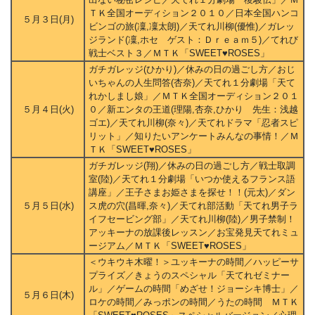
ＴＫ全国オーディション２０１０／日本全国ハンコ
５月３日(月)
ビンゴの旅(凜,凜太朗)／天てれ川柳(優惟)／ガレッ
ジランド(凜,ホセ ゲスト：Ｄｒｅａｍ５)／てれび
戦士ベスト３／ＭＴＫ「SWEET♥ROSES」
ガチガレッジ(ひかり)／休みの日の過ごし方／おじ
いちゃんの人生問答(杏奈)／天てれ１分劇場「天て
れかしまし娘」／ＭＴＫ全国オーディション２０１
５月４日(火)
０／新エンタの王道(理陽,杏奈,ひかり 先生：浅越
ゴエ)／天てれ川柳(奈々)／天てれドラマ「忍者スピ
リット」／知りたいアンケートみんなの事情！／Ｍ
ＴＫ「SWEET♥ROSES」
ガチガレッジ(翔)／休みの日の過ごし方／戦士取調
室(陸)／天てれ１分劇場「いつか使えるフランス語
講座」／王子さまお姫さまを探せ！！(元太)／ダン
５月５日(水)
ス虎の穴(昌暉,奈々)／天てれ部活動「天てれ男子ラ
イフセービング部」／天てれ川柳(陸)／男子禁制！
アッキーナの放課後レッスン／お宝発見天てれミュ
ージアム／ＭＴＫ「SWEET♥ROSES」
＜ウキウキ木曜！＞ユッキーナの時間／ハッピーサ
プライズ／きょうのスペシャル「天てれゼミナー
ル」／ゲームの時間「めざせ！ジョーシキ博士」／
５月６日(木)
ロケの時間／みっポンの時間／うたの時間 ＭＴＫ