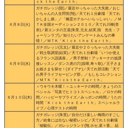
ｃｋ ｔｈｅ Ｅａｒｔｈ」
ガチガレッジ(陸)／最近やっちゃった大失敗／おじ
いちゃんの人生問答(翔)／天てれ１分劇場「天てれ
かしまし娘」／「幽霊ホテルへいらっしゃい」／Ｍ
６月８日(火)
ＴＫ全国オーディション２０１０／天てれ川柳(杏
奈)／新エンタの王道(朱里,元太,結実,陸 先生：フ
ォーリンラブ)／知りたいアンケートみんなの事
情！／ＭＴＫ「Ｋｉｃｋ ｔｈｅ Ｅａｒｔｈ」
ガチガレッジ(元太)／最近や２０っちゃった大失敗
／戦士取調室(結実)／天てれ１分劇場「いつか使え
るフランス語講座」／男子禁制！アッキーナの放課
６月９日(水)
後レッスン／ダンス虎の穴(昌暉,寿々歌)／王子さま
お姫さまを探せ！(ダイアナ)／天てれ部活動「天て
れ男子ライフセービング部」／もしもコレクション
／ＭＴＫ「Ｋｉｃｋｔｈｅ Ｅａｒｔｈ」
＜ウキウキ木曜！＞ユッキーナの時間／きょうのス
ペシャル「写真でヒトコトスペシャル」／ロケの時
６月１０日(木)
間／ハッピーサプライズ／みっポンの時間／うたの
時間「Ｋｉｃｋ ｔｈｅ Ｅａｒｔｈ」スペシャルラ
イブ／心理テストの時間
ガチガレッジ(朱里)／自分だけ楽しい梅雨のすごし
方／給食には出ない秘密レシピ／天てれ１分劇場
「稜駿伝」／ガレッジランド(翔,ホセ,菜々香,、結