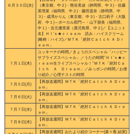
６月３０日(水)
（東京都、中２)・熊谷美波（静岡県、中３)・佐藤
英理菜（福岡県、中２)・藤田遥奈（静岡県、中
３)・成澤かりん（東京都、中３)・古口莉子（大阪
府、中１)～ボーカル部門～・山下朋美（福岡県、
中１)・吉元優里菜（鹿児島県、中２)／【ユニット
名】ＨＩ'ｓ★ｃｒｅａｍ 読み：ハイスクリーム
(略称：ハイズ)／ＭＴＫ「絶対Ｃａｔｃｈ Ａ Ｄｒ
ｅａｍ」
ユッキーナの時間／きょうのスペシャル「ハッピー
サプライズスペシャル」／うたの時間’’ＨＩ'ｓ★ｃ
７月１日(木)
ｒｅａｍ生ライブスペシャル！’’ＭＴＫ「絶対Ｃａ
ｔｃｈ Ａ Ｄｒｅａｍ」／みっポンの時間／お便
り紹介／心理テストの時間
【再放送週間】ＭＴＫ「絶対Ｃａｔｃｈ Ａ Ｄｒｅ
７月５日(月)
ａｍ」
【再放送週間】ＭＴＫ「絶対Ｃａｔｃｈ Ａ Ｄｒｅ
７月６日(火)
ａｍ」
【再放送週間】ＭＴＫ「絶対Ｃａｔｃｈ Ａ Ｄｒｅ
７月７日(水)
ａｍ」
【再放送週間】ＭＴＫ「絶対Ｃａｔｃｈ Ａ Ｄｒｅ
７月８日(木)
ａｍ」
【再放送週間】おたより紹介コーナー(菜々香,結実)