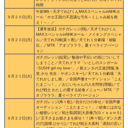
時間
午前9時～天才てれびくんMAXスペシャルinNHKホ
９月２０日(月)
ール「ホセ王国の不思議な弓矢～くしゃみ姫を救
え！～」／
【通常放送】ガチガレッジ(翔)／天才てれびくん
MAXスペシャルinNHKホール・メイキングスペシャ
９月２０日(月)
ル／天てれ川柳(菜々香)／天てれ１分劇場「稜駿
伝」／MTK「アオゾラララ」夏イベライブバージ
ョン
ガチガレッジ(結実)／勉強や手伝いの前についして
しまうこと／天てれドラマ「いとしのスシガール
~SUSHI girl my love~」／新エンタの王道(理陽,朱
里,ホセ 先生：ヤポンスキー)／天てれ１分劇場「天
９月２１日(火)
てれかしまし娘」／全国声優オーディション「こえ
たまごっ！」／おじいちゃんの人生問答(理陽)／て
れび戦士 わたしの愛する給食メニュー／MTK「ア
オゾラララ」夏イベライブバージョン
ガチガレッジ(寿々歌)／自分だけの幸せ／全国声優
オーディション「こえたまごっ！」／給食には出な
い秘密レシピ／戦士取調室(大原優乃(Ｄｒｅａｍ５)
９月２２日(水)
)／王子さまお姫さまを探せ！！(寿々歌)／ダンス虎
の穴(昌暉,ひかり)／てれび戦士大喜利「遅刻の言い