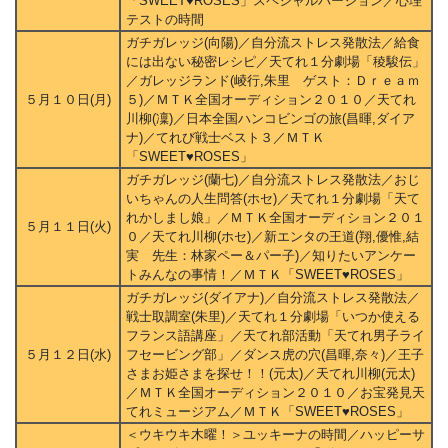
「SWEET♥ROSES」スペシャルバージョン／心理
テストの時間
ガチガレッジ(向陽)／自分流ストレス発散法／給食
には出ない秘密レシピ／天てれ１分劇場「稜駿伝」
／ガレッジランド(崚行,朱里 ゲスト：Ｄｒｅａｍ
５月１０日(月)
５)／ＭＴＫ全国オーディション２０１０／天てれ
川柳(凜)／日本全国ハンコビンゴの旅(昌暉,ダイア
ナ)／てれび戦士ベスト３／ＭＴＫ
「SWEET♥ROSES」
ガチガレッジ(蘭七)／自分流ストレス発散法／おじ
いちゃんの人生問答(ホセ)／天てれ１分劇場「天て
れかしまし娘」／ＭＴＫ全国オーディション２０１
５月１１日(火)
０／天てれ川柳(ホセ)／新エンタの王道(翔,優惟,結
実 先生：林家ペー＆パー子)／知りたいアンケー
トみんなの事情！／ＭＴＫ「SWEET♥ROSES」
ガチガレッジ(ダイアナ)／自分流ストレス発散法／
戦士取調室(朱里)／天てれ１分劇場「いつか使える
フランス語講座」／天てれ部活動「天てれ男子ライ
５月１２日(水)
フセービング部」／ダンス虎の穴(昌暉,奈々)／王子
さまお姫さまを探せ！！(元太)／天てれ川柳(元太)
／ＭＴＫ全国オーディション２０１０／お宝発見天
てれミュージアム／ＭＴＫ「SWEET♥ROSES」
＜ウキウキ木曜！＞ユッキーナの時間／ハッピーサ