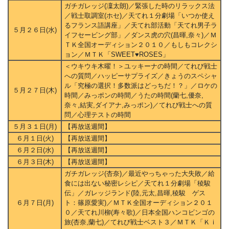
ガチガレッジ(凜太朗)／緊張した時のリラックス法
／戦士取調室(ホセ)／天てれ１分劇場「いつか使え
るフランス語講座」／天てれ部活動「天てれ男子ラ
５月２６日(水)
イフセービング部」／ダンス虎の穴(昌暉,奈々)／Ｍ
ＴＫ全国オーディション２０１０／もしもコレクシ
ョン／ＭＴＫ「SWEET♥ROSES」
＜ウキウキ木曜！＞ユッキーナの時間／てれび戦士
への質問／ハッピーサプライズ／きょうのスペシャ
ル「究極の選択！多数派はどっちだ！？」／ロケの
５月２７日(木)
時間／みっポンの時間／うたの時間(蘭七,優奈,
奈々,結実,ダイアナ,みっポン)／てれび戦士への質
問／心理テストの時間
５月３１日(月)
【再放送週間】
６月１日(火)
【再放送週間】
６月２日(水)
【再放送週間】
６月３日(木)
【再放送週間】
ガチガレッジ(杏奈)／最近やっちゃった大失敗／給
食には出ない秘密レシピ／天てれ１分劇場「稜駿
伝」／ガレッジランド(陸,元太,昌暉,稜駿 ゲス
６月７日(月)
ト：篠原愛実)／ＭＴＫ全国オーディション２０１
０／天てれ川柳(寿々歌)／日本全国ハンコビンゴの
旅(杏奈,蘭七)／てれび戦士ベスト３／ＭＴＫ「Ｋｉ