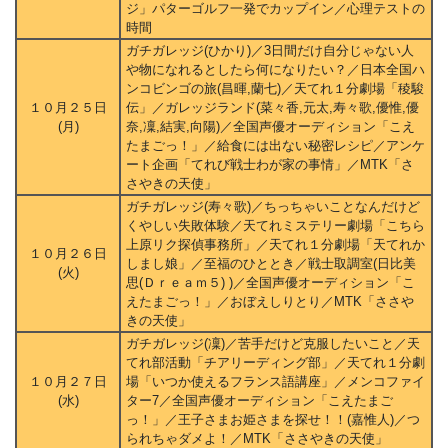
ジ」パターゴルフ一発でカップイン／心理テストの
時間
ガチガレッジ(ひかり)／3日間だけ自分じゃない人
や物になれるとしたら何になりたい？／日本全国ハ
ンコビンゴの旅(昌暉,蘭七)／天てれ１分劇場「稜駿
１０月２５日
伝」／ガレッジランド(菜々香,元太,寿々歌,優惟,優
(月)
奈,凜,結実,向陽)／全国声優オーディション「こえ
たまごっ！」／給食には出ない秘密レシピ／アンケ
ート企画「てれび戦士わが家の事情」／MTK「さ
さやきの天使」
ガチガレッジ(寿々歌)／ちっちゃいことなんだけど
くやしい失敗体験／天てれミステリー劇場「こちら
上原リク探偵事務所」／天てれ１分劇場「天てれか
１０月２６日
しまし娘」／至福のひととき／戦士取調室(日比美
(火)
思(Ｄｒｅａｍ５) )／全国声優オーディション「こ
えたまごっ！」／おぼえしりとり／MTK「ささや
きの天使」
ガチガレッジ(凜)／苦手だけど克服したいこと／天
てれ部活動「チアリーディング部」／天てれ１分劇
１０月２７日
場「いつか使えるフランス語講座」／メンコファイ
(水)
ター7／全国声優オーディション「こえたまご
っ！」／王子さまお姫さまを探せ！！(嘉惟人)／つ
られちゃダメよ！／MTK「ささやきの天使」