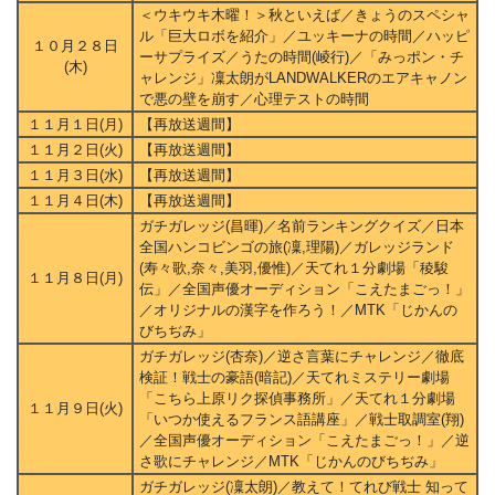
＜ウキウキ木曜！＞秋といえば／きょうのスペシャ
ル「巨大ロボを紹介」／ユッキーナの時間／ハッピ
１０月２８日
ーサプライズ／うたの時間(崚行)／「みっポン・チ
(木)
ャレンジ」凜太朗がLANDWALKERのエアキャノン
で悪の壁を崩す／心理テストの時間
１１月１日(月)
【再放送週間】
１１月２日(火)
【再放送週間】
１１月３日(水)
【再放送週間】
１１月４日(木)
【再放送週間】
ガチガレッジ(昌暉)／名前ランキングクイズ／日本
全国ハンコビンゴの旅(凜,理陽)／ガレッジランド
(寿々歌,奈々,美羽,優惟)／天てれ１分劇場「稜駿
１１月８日(月)
伝」／全国声優オーディション「こえたまごっ！」
／オリジナルの漢字を作ろう！／MTK「じかんの
びちぢみ」
ガチガレッジ(杏奈)／逆さ言葉にチャレンジ／徹底
検証！戦士の豪語(暗記)／天てれミステリー劇場
「こちら上原リク探偵事務所」／天てれ１分劇場
１１月９日(火)
「いつか使えるフランス語講座」／戦士取調室(翔)
／全国声優オーディション「こえたまごっ！」／逆
さ歌にチャレンジ／MTK「じかんのびちぢみ」
ガチガレッジ(凜太朗)／教えて！てれび戦士 知って