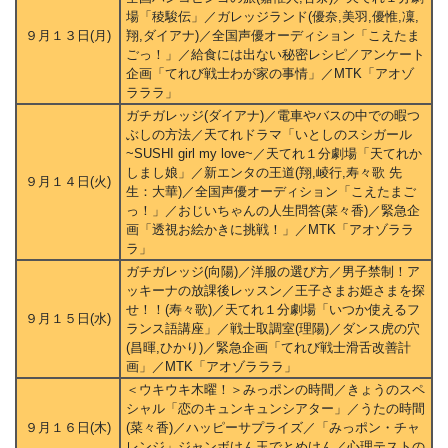
場「稜駿伝」／ガレッジランド(優奈,美羽,優惟,凜,
９月１３日(月)
翔,ダイアナ)／全国声優オーディション「こえたま
ごっ！」／給食には出ない秘密レシピ／アンケート
企画「てれび戦士わが家の事情」／MTK「アオゾ
ラララ」
ガチガレッジ(ダイアナ)／電車やバスの中での暇つ
ぶしの方法／天てれドラマ「いとしのスシガール
~SUSHI girl my love~／天てれ１分劇場「天てれか
しまし娘」／新エンタの王道(翔,崚行,寿々歌 先
９月１４日(火)
生：大華)／全国声優オーディション「こえたまご
っ！」／おじいちゃんの人生問答(菜々香)／緊急企
画「透視お絵かきに挑戦！」／MTK「アオゾララ
ラ」
ガチガレッジ(向陽)／洋服の選び方／男子禁制！ア
ッキーナの放課後レッスン／王子さまお姫さまを探
せ！！(寿々歌)／天てれ１分劇場「いつか使えるフ
９月１５日(水)
ランス語講座」／戦士取調室(理陽)／ダンス虎の穴
(昌暉,ひかり)／緊急企画「てれび戦士滑舌改善計
画」／MTK「アオゾラララ」
＜ウキウキ木曜！＞みっポンの時間／きょうのスペ
シャル「恋のキュンキュンシアター」／うたの時間
９月１６日(木)
(菜々香)／ハッピーサプライズ／「みっポン・チャ
レンジ」ジャンボけん玉でとめけん／心理テストの