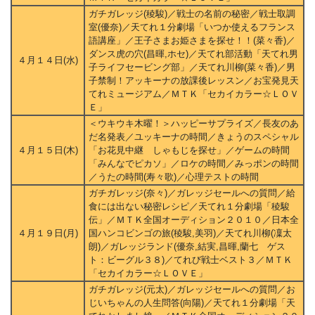
ガチガレッジ(稜駿)／戦士の名前の秘密／戦士取調
室(優奈)／天てれ１分劇場「いつか使えるフランス
語講座」／王子さまお姫さまを探せ！！(菜々香)／
ダンス虎の穴(昌暉,ホセ)／天てれ部活動「天てれ男
４月１４日(水)
子ライフセービング部」／天てれ川柳(菜々香)／男
子禁制！アッキーナの放課後レッスン／お宝発見天
てれミュージアム／ＭＴＫ「セカイカラー☆ＬＯＶ
Ｅ」
＜ウキウキ木曜！＞ハッピーサプライズ／長友のあ
だ名発表／ユッキーナの時間／きょうのスペシャル
４月１５日(木)
「お花見中継 しゃもじを探せ」／ゲームの時間
「みんなでピカソ」／ロケの時間／みっポンの時間
／うたの時間(寿々歌)／心理テストの時間
ガチガレッジ(奈々)／ガレッジセールへの質問／給
食には出ない秘密レシピ／天てれ１分劇場「稜駿
伝」／ＭＴＫ全国オーディション２０１０／日本全
４月１９日(月)
国ハンコビンゴの旅(稜駿,美羽)／天てれ川柳(凜太
朗)／ガレッジランド(優奈,結実,昌暉,蘭七 ゲス
ト：ビーグル３８)／てれび戦士ベスト３／ＭＴＫ
「セカイカラー☆ＬＯＶＥ」
ガチガレッジ(元太)／ガレッジセールへの質問／お
じいちゃんの人生問答(向陽)／天てれ１分劇場「天