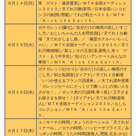
６月１４日(月)
実 ゲスト：篠原愛実)／ＭＴＫ全国オーディショ
ン２０１０／天てれ川柳(美羽／日本全国ハンコビ
ンゴの旅(翔,理陽)／てれび戦士ベスト３／ＭＴＫ
「Ｋｉｃｋ ｔｈｅ Ｅａｒｔｈ」
ガチガレッジ(蘭七)／自分だけの梅雨の楽しいすご
し方／おじいちゃんの人生問答(陸)／天てれ１分劇
場「天てれかしまし娘」／「幽霊ホテルへいらっし
６月１５日(火)
ゃい」／ＭＴＫ全国オーディション２０１０／天て
れ川柳(稜駿)／新エンタの王道(凜,嘉惟人,奈々 ゲ
スト：もう中学生)／知りたいアンケートみんなの
事情！／ＭＴＫ「Ｋｉｃｋ ｔｈｅ Ｅａｒｔｈ」
ガチガレッジ(ひかり)／自分だけの楽しい梅雨のす
ごし方／戦士取調室(ダイアナ)／天てれ１分劇場
「いつか使えるフランス語講座」／天てれ課外授業
「ガレッジセールにそっくりで腕っぷしの強い人を
６月１６日(水)
さがせ！」／ダンス虎の穴(昌暉,寿々歌)／王子さま
お姫さまを探せ！！(ダイアナ)／天てれ川柳(嘉惟
人)／ＭＴＫ全国オーディション２０１０／もしも
コレクション／ＭＴＫ「Ｋｉｃｋ ｔｈｅ Ｅａｒｔ
ｈ」
ユッキーナの時間／きょうのスペシャル「天てれゼ
ミナール」／ロケの時間／ハッピーサプライズ／み
６月１７日(木)
っポンの時間／うたの時間(嘉惟人,理陽,元太,ホセ)