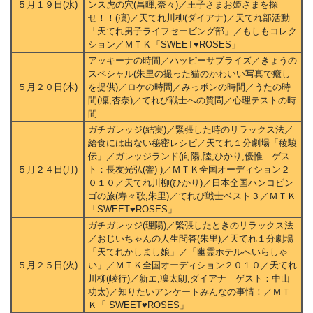
５月１９日(水)
ンス虎の穴(昌暉,奈々)／王子さまお姫さまを探
せ！！(凜)／天てれ川柳(ダイアナ)／天てれ部活動
「天てれ男子ライフセービング部」／もしもコレク
ション／ＭＴＫ「SWEET♥ROSES」
アッキーナの時間／ハッピーサプライズ／きょうの
スペシャル(朱里の撮った猫のかわいい写真で癒し
５月２０日(木)
を提供)／ロケの時間／みっポンの時間／うたの時
間(凜,杏奈)／てれび戦士への質問／心理テストの時
間
ガチガレッジ(結実)／緊張した時のリラックス法／
給食には出ない秘密レシピ／天てれ１分劇場「稜駿
伝」／ガレッジランド(向陽,陸,ひかり,優惟 ゲス
５月２４日(月)
ト：長友光弘(響) )／ＭＴＫ全国オーディション２
０１０／天てれ川柳(ひかり)／日本全国ハンコビン
ゴの旅(寿々歌,朱里)／てれび戦士ベスト３／ＭＴＫ
「SWEET♥ROSES」
ガチガレッジ(理陽)／緊張したときのリラックス法
／おじいちゃんの人生問答(朱里)／天てれ１分劇場
「天てれかしまし娘」／「幽霊ホテルへいらしゃ
５月２５日(火)
い」／ＭＴＫ全国オーディション２０１０／天てれ
川柳(崚行)／新エ,凜太朗,ダイアナ ゲスト：中山
功太)／知りたいアンケートみんなの事情！／ＭＴ
Ｋ「 SWEET♥ROSES」