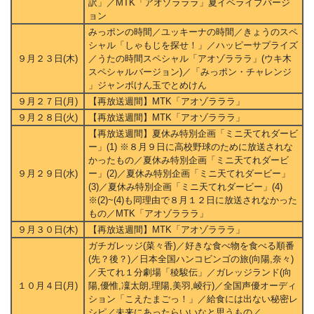
訳」／MTK「アオゾラララ」夏イベライブバージ
ョン
みっポンの時間／ユッキーナの時間／きょうのスペ
シャル「しゃもじを探せ！」／ハッピーサプライズ
９月２３日(木)
／うたの時間スペシャル「アオゾラララ」(ウキ木
スペシャルバージョン)／「みっポン・チャレンジ
」ジャンボけん玉でとめけん
９月２７日(月)
【再放送週間】MTK「アオゾラララ」
９月２８日(火)
【再放送週間】MTK「アオゾラララ」
【再放送週間】夏休み特別企画「ミニ天てれダービ
ー」(1) ※８月９日に高校野球のために放送されな
かったもの／夏休み特別企画「ミニ天てれダービ
９月２９日(水)
ー」(2)／夏休み特別企画「ミニ天てれダービー」
(3)／夏休み特別企画「ミニ天てれダービー」(4)
※(2)~(4)も同理由で８月１２日に放送されなかった
もの／MTK「アオゾラララ」
９月３０日(木)
【再放送週間】MTK「アオゾラララ」
ガチガレッジ(菜々香)／好きな食べ物を食べる順番
(先？後？)／日本全国ハンコビンゴの旅(向陽,奈々)
／天てれ１分劇場「稜駿伝」／ガレッジランド(向
１０月４日(月)
陽,優惟,凜太朗,理陽,美羽,崚行)／全国声優オーディ
ション「こえたまごっ！」／給食には出ない秘密レ
シピ／未来にあったらいいなと思うもの／