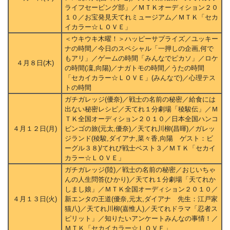
ライフセービング部」／ＭＴＫオーディション２０
１０／お宝発見天てれミュージアム／ＭＴＫ「セカ
イカラー☆ＬＯＶＥ」
＜ウキウキ木曜！＞ハッピーサプライズ／ユッキー
ナの時間／今日のスペシャル「一押しの企画,何で
もアリ」／ゲームの時間「みんなでピカソ」／ロケ
４月８日(木)
の時間(凜,向陽)／ナガトモの時間／うたの時間
「セカイカラー☆ＬＯＶＥ」(みんなで)／心理テス
トの時間
ガチガレッジ(優奈)／戦士の名前の秘密／給食には
出ない秘密レシピ／天てれ１分劇場「稜駿伝」／Ｍ
ＴＫ全国オーディション２０１０／日本全国ハンコ
４月１２日(月)
ビンゴの旅(元太,優奈)／天てれ川柳(昌暉)／ガレッ
ジランド(稜駿,ダイアナ,菜々香,向陽 ゲスト：ビ
ーグル３８)/てれび戦士ベスト３／ＭＴＫ「セカイ
カラー☆ＬＯＶＥ」
ガチガレッジ(陸)／戦士の名前の秘密／おじいちゃ
んの人生問答(ひかり)／天てれ１分劇場「天てれか
しまし娘」／ＭＴＫ全国オーディション２０１０／
４月１３日(火)
新エンタの王道(優奈,元太,ダイアナ 先生：江戸家
猫八)／天てれ川柳(嘉惟人)／天てれドラマ「忍者ス
ピリット」／知りたいアンケートみんなの事情！／
ＭＴＫ「セカイカラー☆ＬＯＶＥ」