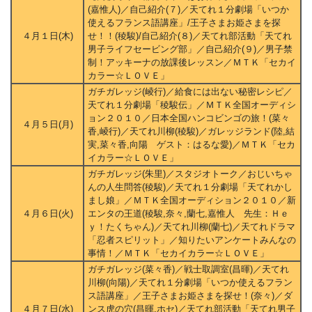
(嘉惟人)／自己紹介(７)／天てれ１分劇場「いつか
使えるフランス語講座」/王子さまお姫さまを探
４月１日(木)
せ！！(稜駿)/自己紹介(８)／天てれ部活動「天てれ
男子ライフセービング部」／自己紹介(９)／男子禁
制！アッキーナの放課後レッスン／ＭＴＫ「セカイ
カラー☆ＬＯＶＥ」
ガチガレッジ(崚行)／給食には出ない秘密レシピ／
天てれ１分劇場「稜駿伝」／ＭＴＫ全国オーディシ
ョン２０１０／日本全国ハンコビンゴの旅！(菜々
４月５日(月)
香,崚行)／天てれ川柳(稜駿)／ガレッジランド(陸,結
実,菜々香,向陽 ゲスト：はるな愛)／ＭＴＫ「セカ
イカラー☆ＬＯＶＥ」
ガチガレッジ(朱里)／スタジオトーク／おじいちゃ
んの人生問答(稜駿)／天てれ１分劇場「天てれかし
まし娘」／ＭＴＫ全国オーディション２０１０／新
４月６日(火)
エンタの王道(稜駿,奈々,蘭七,嘉惟人 先生：Ｈｅ
ｙ！たくちゃん)／天てれ川柳(蘭七)／天てれドラマ
「忍者スピリット」／知りたいアンケートみんなの
事情！／ＭＴＫ「セカイカラー☆ＬＯＶＥ」
ガチガレッジ(菜々香)／戦士取調室(昌暉)／天てれ
川柳(向陽)／天てれ１分劇場「いつか使えるフラン
ス語講座」／王子さまお姫さまを探せ！(奈々)／ダ
４月７日(水)
ンス虎の穴(昌暉,ホセ)／天てれ部活動「天てれ男子