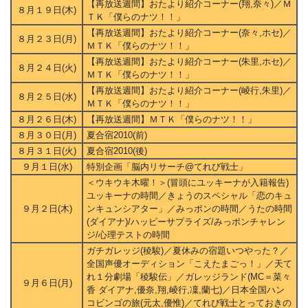
【再放送週間】おたより紹介コーナー(翔,奈々)／Ｍ
８月１９日(木)
ＴＫ「僕らのナツ！！」
【再放送週間】おたより紹介コーナー(奈々,ホセ)／
８月２３日(月)
ＭＴＫ「僕らのナツ！！」
【再放送週間】おたより紹介コーナー(朱里,ホセ)／
８月２４日(火)
ＭＴＫ「僕らのナツ！！」
【再放送週間】おたより紹介コーナー(崚行,朱里)／
８月２５日(水)
ＭＴＫ「僕らのナツ！！」
８月２６日(木)
【再放送週間】ＭＴＫ「僕らのナツ！！」
８月３０日(月)
夏合宿2010(前)
８月３１日(火)
夏合宿2010(後)
９月１日(水)
特別企画「脳内リサーチ@てれび戦士」
＜ウキウキ木曜！＞(冒頭にユッキーナが入籍報告)
ユッキーナの時間／きょうのスペシャル「恋のキュ
９月２日(木)
ンキュンシアター」／みっポンの時間／うたの時間
(ダイアナ)/ハッピーサプライズ/みっポンチャレン
ジ/心理テストの時間
ガチガレッジ(稜駿)／夏休みの宿題いつやった？／
全国声優オーディション「こえたまごっ！」／天て
れ１分劇場「稜駿伝」／ガレッジランド(MC＝菜々
９月６日(月)
香 ダイアナ,優奈,翔,崚行,凜,蘭七)／日本全国ハン
コビンゴの旅(元太,優惟)／てれび戦士とっておきの