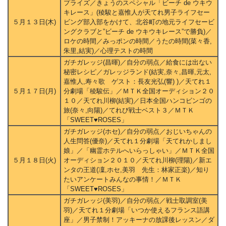
プライズ／きょうのスペシャル「ビーチ de ウキウ
キレース」(稜駿と嘉惟人が天てれ男子ライフセー
５月１３日(木)
ビング部入部をかけて、北谷町の地元ライフセービ
ングクラブと”ビーチ de ウキウキレース”で勝負)／
ロケの時間／みっポンの時間／うたの時間(菜々香,
朱里,結実)／心理テストの時間
ガチガレッジ(昌暉)／自分の弱点／給食には出ない
秘密レシピ／ガレッジランド(結実,奈々,昌暉,元太,
嘉惟人,寿々歌 ゲスト：長友光弘(響) )／天てれ１
５月１７日(月)
分劇場「稜駿伝」／ＭＴＫ全国オーディション２０
１０／天てれ川柳(結実)／日本全国ハンコビンゴの
旅(奈々,向陽)／てれび戦士ベスト３／ＭＴＫ
「SWEET♥ROSES」
ガチガレッジ(ホセ)／自分の弱点／おじいちゃんの
人生問答(優奈)／天てれ１分劇場「天てれかしまし
娘」／「幽霊ホテルへいらっしゃい」／ＭＴＫ全国
５月１８日(火)
オーディション２０１０／天てれ川柳(理陽)／新エ
ンタの王道(凜,ホセ,美羽 先生：林家正楽)／知り
たいアンケートみんなの事情！／ＭＴＫ
「SWEET♥ROSES」
ガチガレッジ(美羽)／自分の弱点／戦士取調室(美
羽)／天てれ１分劇場「いつか使えるフランス語講
座」／男子禁制！アッキーナの放課後レッスン／ダ