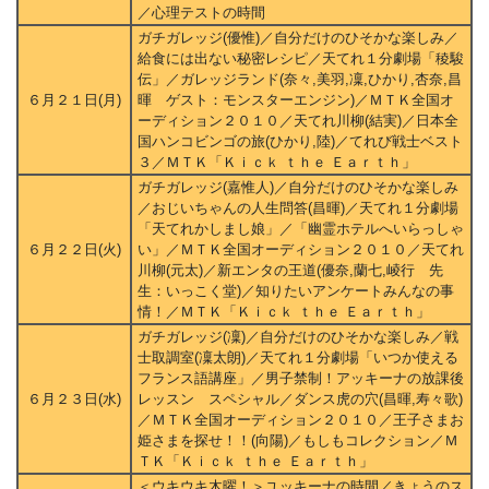
／心理テストの時間
ガチガレッジ(優惟)／自分だけのひそかな楽しみ／
給食には出ない秘密レシピ／天てれ１分劇場「稜駿
伝」／ガレッジランド(奈々,美羽,凜,ひかり,杏奈,昌
６月２１日(月)
暉 ゲスト：モンスターエンジン)／ＭＴＫ全国オ
ーディション２０１０／天てれ川柳(結実)／日本全
国ハンコビンゴの旅(ひかり,陸)／てれび戦士ベスト
３／ＭＴＫ「Ｋｉｃｋ ｔｈｅ Ｅａｒｔｈ」
ガチガレッジ(嘉惟人)／自分だけのひそかな楽しみ
／おじいちゃんの人生問答(昌暉)／天てれ１分劇場
「天てれかしまし娘」／「幽霊ホテルへいらっしゃ
６月２２日(火)
い」／ＭＴＫ全国オーディション２０１０／天てれ
川柳(元太)／新エンタの王道(優奈,蘭七,崚行 先
生：いっこく堂)／知りたいアンケートみんなの事
情！／ＭＴＫ「Ｋｉｃｋ ｔｈｅ Ｅａｒｔｈ」
ガチガレッジ(凜)／自分だけのひそかな楽しみ／戦
士取調室(凜太朗)／天てれ１分劇場「いつか使える
フランス語講座」／男子禁制！アッキーナの放課後
６月２３日(水)
レッスン スペシャル／ダンス虎の穴(昌暉,寿々歌)
／ＭＴＫ全国オーディション２０１０／王子さまお
姫さまを探せ！！(向陽)／もしもコレクション／Ｍ
ＴＫ「Ｋｉｃｋ ｔｈｅ Ｅａｒｔｈ」
＜ウキウキ木曜！＞ユッキーナの時間／きょうのス