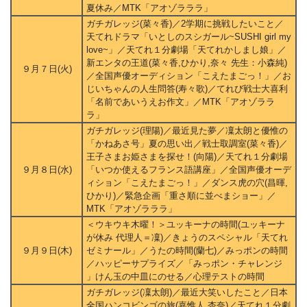
夏休み／MTK「アオゾラララ」
ガチガレッジ(菜々香)／2学期に挑戦したいこと／
天てれドラマ「いとしのスシガール~SUSHI girl my
love~」／天てれ１分劇場「天てれかしまし娘」／
新エンタの王道(菜々香,ひかり,奈々 先生：小森純)
９月７日(火)
／全国声優オーディション「こえたまごっ！」／お
じいちゃんの人生問答(寿々歌)／てれび戦士大喜利
「名前であいうえお作文」／MTK「アオゾララ
ラ」
ガチガレッジ(理陽)／最近見た夢／凜太朗と優惟の
「かねあさ号」夏の思い出／戦士取調室(菜々香)／
王子さまお姫さまを探せ！(向陽)／天てれ１分劇場
９月８日(水)
「いつか使えるフランス語講座」／全国声優オーデ
ィション「こえたまごっ！」／ダンス虎の穴(昌暉,
ひかり)／緊急企画「重さ順に並べまショー」／
MTK「アオゾラララ」
＜ウキウキ木曜！＞ユッキーナの時間(ユッキーナ
が休み 代理人＝凜)／きょうのスペシャル「天てれ
９月９日(木)
ゼミナール」／うたの時間(蘭七)／みっポンの時間
／ハッピーサプライズ／「みっポン・チャレンジ
」けん玉の中皿にのせる／心理テストの時間
ガチガレッジ(凜太朗)／最近大笑いしたこと／日本
全国ハンコビンゴの旅(嘉惟人,杏奈)／天てれ１分劇