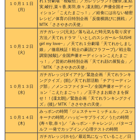
れ１分劇場「稜駿伝」／ガレッジランド(優奈,凜,結
１０月１１日
実,崚行,菜々香,美羽,奈々,凜太朗)／声優全国オーデ
(月)
ィション「こえたまごっ！」／給食には出ない秘密
レシピ／体育の日特別企画「反復横跳びに挑戦」／
MTK「ささやきの天使」
ガチガレッジ(元太)／落ち込んだ時元気を取り戻す
方法／天てれドラマ「いとしのスシガール~SUSHI
girl my love~」／天てれ１分劇場「天てれかしまし
１０月１２日
娘」／徹底検証！戦士の豪語(フラフープ)／戦士取
(火)
調室(稜駿)／全国声優オーディションこえたまご
っ！」／芸術の秋特別企画「天てれ顔の展覧会」／
「MTK「ささやきの天使」
ガチガレッジ(ダイアナ)／緊急企画「天てれランキ
ングクイズ」(前)／天てれ部活動「チアリーディン
１０月１３日
グ部」／メンコファイター7／全国声優オーディシ
(水)
ョン「こえたまごっ！」／王子さまお姫さまを探
せ！！(凜太朗)／緊急企画「天てれランキングクイ
ズ」(後)／MTK「ささやきの天使」
みっポンの時間「ジェスチャーミッチェル」／ユッ
１０月１４日
キーナの時間／ハッピーサプライズ／うたの時間
(木)
(寿々歌,奈々)／「みっポン・チャレンジ」パターゴ
ルフ 一発でカップイン／心理テストの時間
ガチガレッジ(ホセ)／最近気になっていること／日