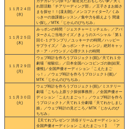
ガチガレッジ(奈々)／最近見たおもしろい夢／天て
れ部活動「チアリーディング部」／王子さまお姫さ
１１月２４日
まを探せ！！(凜太朗)／メンコファイター7／くみ
(水)
っきーの放課後レッスン／集中力を鍛えよう 間違
い探し／MTK「じかんのびちぢみ」
みっポンの時間「ジェスチャーミッチェル」／アバ
ターさんご当地クイズ／きょうのスペシャル「第１
１１月２５日
回Ｃ-１グランプリ／ユッキーナの時間／ハッピー
(木)
サプライズ／「みっポン・チャレンジ」絶対キャッ
チ・ア・バウンド／心理テストの時間
ウェブ時計を作ろうプロジェクト(前)／天てれ１分
劇場「稜駿伝」／日本全国ハンコビンゴの旅(結実,
１１月２９日
優惟)／全国声優オーディション「こえたまご
(月)
っ！」／ウェブ時計を作ろうプロジェクト(後)／
MTK「じかんのびちぢみ」
ウェブ時計を作ろうプロジェクト(前)／ミステリー
劇場「こちら上原リク探偵事務所」／全国声優オー
１１月３０日
ディション「こえたまごっ！」／ウェブ時計を作ろ
(火)
うプロジェクト／天てれ１分劇場「天てれかしまし
娘」／ウェブ時計の見どころ／MTK「じかんのび
ちぢみ」
【天てれプレゼンツ 渋谷ドリームオーディション
全国声優オーディション こえたまごっ！】 「ア