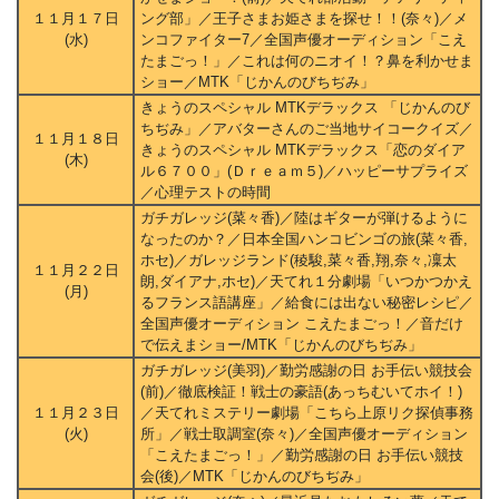
１１月１７日
ング部」／王子さまお姫さまを探せ！！(奈々)／メ
(水)
ンコファイター7／全国声優オーディション「こえ
たまごっ！」／これは何のニオイ！？鼻を利かせま
ショー／MTK「じかんのびちぢみ」
きょうのスペシャル MTKデラックス 「じかんのび
ちぢみ」／アバターさんのご当地サイコークイズ／
１１月１８日
きょうのスペシャル MTKデラックス「恋のダイア
(木)
ル６７００」(Ｄｒｅａｍ５)／ハッピーサプライズ
／心理テストの時間
ガチガレッジ(菜々香)／陸はギターが弾けるように
なったのか？／日本全国ハンコビンゴの旅(菜々香,
ホセ)／ガレッジランド(稜駿,菜々香,翔,奈々,凜太
１１月２２日
朗,ダイアナ,ホセ)／天てれ１分劇場「いつかつかえ
(月)
るフランス語講座」／給食には出ない秘密レシピ／
全国声優オーディション こえたまごっ！／音だけ
で伝えまショー/MTK「じかんのびちぢみ」
ガチガレッジ(美羽)／勤労感謝の日 お手伝い競技会
(前)／徹底検証！戦士の豪語(あっちむいてホイ！)
１１月２３日
／天てれミステリー劇場「こちら上原リク探偵事務
(火)
所」／戦士取調室(奈々)／全国声優オーディション
「こえたまごっ！」／勤労感謝の日 お手伝い競技
会(後)／MTK「じかんのびちぢみ」