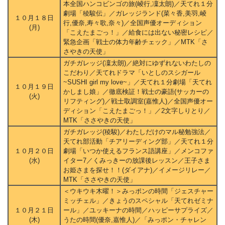
本全国ハンコビンゴの旅(崚行,凜太朗)／天てれ１分
劇場「稜駿伝」／ガレッジランド(菜々香,美羽,崚
１０月１８日
行,優奈,寿々歌,奈々)／全国声優オーディション
(月)
「こえたまごっ！」／給食には出ない秘密レシピ／
緊急企画「戦士の体力年齢チェック」／MTK「さ
さやきの天使」
ガチガレッジ(凜太朗)／絶対にゆずれないわたしの
こだわり／天てれドラマ「いとしのスシガール
~SUSHI girl my love~」／天てれ１分劇場「天てれ
１０月１９日
かしまし娘」／徹底検証！戦士の豪語(サッカーの
(火)
リフティング)／戦士取調室(嘉惟人)／全国声優オー
ディション「こえたまごっ！」／2文字しりとり／
MTK「ささやきの天使」
ガチガレッジ(稜駿)／わたしだけのマル秘勉強法／
天てれ部活動「チアリーディング部」／天てれ１分
１０月２０日
劇場「いつか使えるフランス語講座」／メンコファ
(水)
イター7／くみっきーの放課後レッスン／王子さま
お姫さまを探せ！！(ダイアナ)／イメージリレー／
MTK「ささやきの天使」
＜ウキウキ木曜！＞みっポンの時間「ジェスチャー
ミッチェル」／きょうのスペシャル「天てれゼミナ
１０月２１日
ール」／ユッキーナの時間／ハッピーサプライズ／
(木)
うたの時間(優奈,嘉惟人)／「みっポン・チャレン