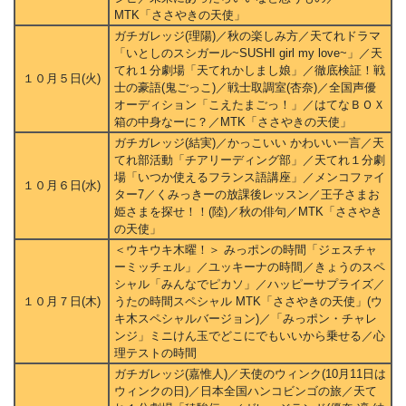
MTK「ささやきの天使」
ガチガレッジ(理陽)／秋の楽しみ方／天てれドラマ
「いとしのスシガール~SUSHI girl my love~」／天
てれ１分劇場「天てれかしまし娘」／徹底検証！戦
１０月５日(火)
士の豪語(鬼ごっこ)／戦士取調室(杏奈)／全国声優
オーディション「こえたまごっ！」／はてなＢＯＸ
箱の中身なーに？／MTK「ささやきの天使」
ガチガレッジ(結実)／かっこいい かわいい一言／天
てれ部活動「チアリーディング部」／天てれ１分劇
場「いつか使えるフランス語講座」／メンコファイ
１０月６日(水)
ター7／くみっきーの放課後レッスン／王子さまお
姫さまを探せ！！(陸)／秋の俳句／MTK「ささやき
の天使」
＜ウキウキ木曜！＞ みっポンの時間「ジェスチャ
ーミッチェル」／ユッキーナの時間／きょうのスペ
シャル「みんなでピカソ」／ハッピーサプライズ／
１０月７日(木)
うたの時間スペシャル MTK「ささやきの天使」(ウ
キ木スペシャルバージョン)／「みっポン・チャレ
ンジ」ミニけん玉でどこにでもいいから乗せる／心
理テストの時間
ガチガレッジ(嘉惟人)／天使のウィンク(10月11日は
ウィンクの日)／日本全国ハンコビンゴの旅／天て