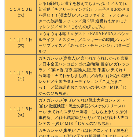
いる1番難しい漢字を教えてちょ~だい！／天てれ
１１月１０日
部活動「チアリーディング部」／王子さまお姫さま
(水)
を探せ！！(凜太朗)／メンコファイター７／くみっ
きーの放課後レッスン／第２弾 透視おえかきにチ
ャレンジ／MTK「じかんのびちぢみ」
＜ウキウキ木曜！＞ゲスト：KARA KARAスペシャ
１１月１１日
ルライブ「ミスター」／ユッキーナの時間／ハッピ
(木)
ーサプライズ／「みっポン・チャレンジ」パターゴ
ルフ
ガチガレッジ(嘉惟人)／言われてうれしかった言葉
／日本全国ハンコビンゴの旅(稜駿,優奈)／ガレッジ
ランド(菜々香,杏奈,嘉惟人,陸,翔,朱里)／天てれ１
１１月１５日
分劇場「天てれかしまし娘」／給食には出ない秘密
(月)
レシピ／全国声優オーディション「こえたまご
っ！」／緊急調査おこづかいの使い道／MTK「じ
かんのびちぢみ」
ガチガレッジ(ホセ)／てれび戦士大声コンテスト
(前)／徹底検証！戦士の豪語(バスケのフリースロ
１１月１６日
ー)／天てれミステリー劇場「こちら上原リク探偵
(火)
事務所」／戦士取調室(ひかり)／てれび戦士大声コ
ンテスト(後)／MTK「じかんのびちぢみ」
ガチガレッジ(朱里)／これは何のニオイ！？鼻を利
かせまショー！(前)／天てれ部活動「チアリーディ