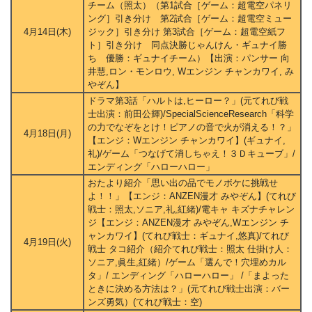
チーム（照太）（第1試合［ゲーム：超電空パネリ
ング］引き分け 第2試合［ゲーム：超電空ミュー
4月14日(木)
ジック］引き分け 第3試合［ゲーム：超電空紙フ
ト］引き分け 同点決勝じゃんけん・ギュナイ勝
ち 優勝：ギュナイチーム）【出演：パンサー 向
井慧,ロン・モンロウ, Wエンジン チャンカワイ, み
やぞん】
ドラマ第3話「ハルトは,ヒーロー？」(元てれび戦
士出演：前田公輝)/SpecialScienceResearch「科学
の力でなぞをとけ！ピアノの音で火が消える！？」
4月18日(月)
【エンジ：Wエンジン チャンカワイ】(ギュナイ,
礼)/ゲーム「つなげて消しちゃえ！３Ｄキューブ」/
エンディング「ハローハロー」
おたより紹介「思い出の品でモノボケに挑戦せ
よ！！」【エンジ：ANZEN漫才 みやぞん】(てれび
戦士：照太,ソニア,礼,紅緒)/電キャ キズナチャレン
ジ【エンジ：ANZEN漫才 みやぞん,Wエンジン チ
ャンカワイ】(てれび戦士：ギュナイ,悠真)/てれび
4月19日(火)
戦士 タコ紹介（紹介てれび戦士：照太 仕掛け人：
ソニア,眞生,紅緒）/ゲーム「選んで！穴埋めカル
タ」/ エンディング「ハローハロー」 /「まよった
ときに決める方法は？」(元てれび戦士出演：バー
ンズ勇気）(てれび戦士：空)