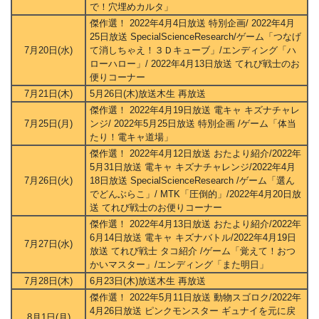
で！穴埋めカルタ」
傑作選！ 2022年4月4日放送 特別企画/ 2022年4月
25日放送 SpecialScienceResearch/ゲーム「つなげ
7月20日(水)
て消しちゃえ！３Ｄキューブ」/エンディング「ハ
ローハロー」/ 2022年4月13日放送 てれび戦士のお
便りコーナー
7月21日(木)
5月26日(木)放送木生 再放送
傑作選！ 2022年4月19日放送 電キャ キズナチャレ
7月25日(月)
ンジ/ 2022年5月25日放送 特別企画 /ゲーム「体当
たり！電キャ道場」
傑作選！ 2022年4月12日放送 おたより紹介/2022年
5月31日放送 電キャ キズナチャレンジ/2022年4月
7月26日(火)
18日放送 SpecialScienceResearch /ゲーム「選ん
でどんぶらこ」/ MTK「圧倒的」/2022年4月20日放
送 てれび戦士のお便りコーナー
傑作選！ 2022年4月13日放送 おたより紹介/2022年
6月14日放送 電キャ キズナバトル/2022年4月19日
7月27日(水)
放送 てれび戦士 タコ紹介 /ゲーム「覚えて！おつ
かいマスター」/エンディング「また明日」
7月28日(木)
6月23日(木)放送木生 再放送
傑作選！ 2022年5月11日放送 動物スゴロク/2022年
4月26日放送 ピンクモンスター ギュナイを元に戻
8月1日(月)