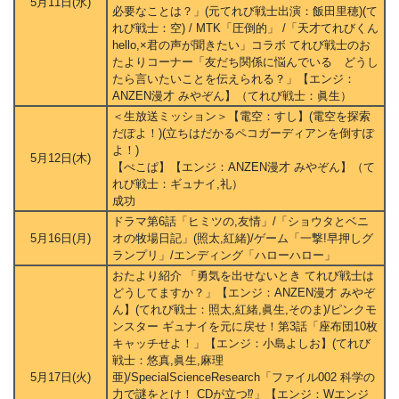
5月11日(水)
必要なことは？」(元てれび戦士出演：飯田里穂)(て
れび戦士：空) / MTK「圧倒的」 /「天才てれびくん
hello,×君の声が聞きたい」コラボ てれび戦士のお
たよりコーナー「友だち関係に悩んでいる どうし
たら言いたいことを伝えられる？」【エンジ：
ANZEN漫才 みやぞん】（てれび戦士：眞生）
＜生放送ミッション＞【電空：すし】(電空を探索
だぽよ！)(立ちはだかるペコガーディアンを倒すぽ
よ！)
5月12日(木)
【ぺこぱ】【エンジ：ANZEN漫才 みやぞん】（て
れび戦士：ギュナイ,礼）
成功
ドラマ第6話「ヒミツの,友情」/「ショウタとベニ
5月16日(月)
オの牧場日記」(照太,紅緒)/ゲーム「一撃!早押しグ
ランプリ」/エンディング「ハローハロー」
おたより紹介 「勇気を出せないとき てれび戦士は
どうしてますか？」【エンジ：ANZEN漫才 みやぞ
ん】(てれび戦士：照太,紅緒,眞生,そのま)/ピンクモ
ンスター ギュナイを元に戻せ！第3話「座布団10枚
キャッチせよ！」【エンジ：小島よしお】(てれび
戦士：悠真,眞生,麻理
5月17日(火)
亜)/SpecialScienceResearch「ファイル002 科学の
力で謎をとけ！ CDが立つ⁉」【エンジ：Wエンジ