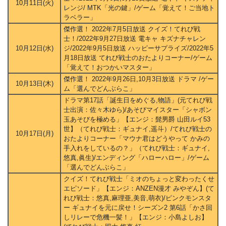
10月11日(火)
レンジ/ MTK「光の鍵」/ゲーム「覚えて！ご当地ト
ラベラー」
傑作選！ 2022年7月5日放送 クイズ！てれび戦
士！/2022年9月27日放送 電キャ キズナチャレン
10月12日(水)
ジ/2022年9月5日放送 ハッピーサプライズ/2022年5
月18日放送 てれび戦士のおたよりコーナー/ゲーム
「覚えて！おつかいマスター」
傑作選！ 2022年9月26日,10月3日放送 ドラマ /ゲー
10月13日(木)
ム「選んでどんぶらこ」
ドラマ第17話「誕生日をめぐる,物語」(元てれび戦
士出演：佐々木ゆら)/あそびマイスター「シャボン
玉あそびを極める」【エンジ：髭男爵 山田ルイ53
世】（てれび戦士：ギュナイ,遥斗）/てれび戦士の
10月17日(月)
おたよりコーナー「マウナ君はどうやって かみの
手入れをしているの？」（てれび戦士：ギュナイ,
悠真,眞生)/エンディング「ハローハロー」/ゲーム
「選んでどんぶらこ」
クイズ！てれび戦士「ミオのちょっと変わったくせ
エピソード」【エンジ：ANZEN漫才 みやぞん】(て
れび戦士：悠真,麻理亜,美音,萌衣)/ピンクモンスタ
ー ギュナイを元に戻せ！シーズン2 第6話「かさ回
しリレーで危機一髪！」【エンジ：小島よしお】