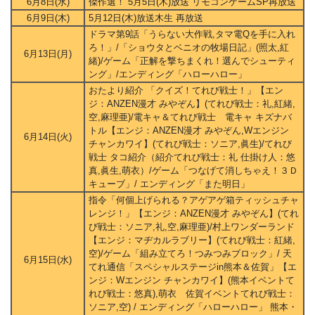
6月8日(水)
傑作選！ 5月5日(木)放送 リモコンゲームSP再放送
6月9日(木)
5月12日(木)放送木生 再放送
ドラマ第9話「うらない大作戦,タマ電Qを手に入れ
ろ！」/「ショウタとベニオの牧場日記」(照太,紅
6月13日(月)
緒)/ゲーム「正解を撃ちまくれ！選んでシューティ
ング」/エンディング「ハローハロー」
おたより紹介 「クイズ！てれび戦士！」【エン
ジ：ANZEN漫才 みやぞん】(てれび戦士：礼,紅緒,
空,麻理亜)/電キャ＆てれび戦士 電キャ キズナバ
トル【エンジ：ANZEN漫才 みやぞん,Wエンジン
6月14日(火)
チャンカワイ】(てれび戦士：ソニア,眞生)/てれび
戦士 タコ紹介（紹介てれび戦士：礼 仕掛け人：悠
真,眞生,萌衣）/ゲーム「つなげて消しちゃえ！３Ｄ
キューブ」/ エンディング「また明日」
指令「何個上げられる？アゲアゲ箱ティッシュチャ
レンジ！」【エンジ：ANZEN漫才 みやぞん】(てれ
び戦士：ソニア,礼,空,麻理亜)/村上ワンダーランド
【エンジ：マヂカルラブリー】(てれび戦士：紅緒,
空)/ゲーム「組み立てろ！つみつみブロック」/ 天
6月15日(水)
てれ通信「スペシャルステージin熊本＆佐賀」【エ
ンジ：Wエンジン チャンカワイ】(熊本イベントて
れび戦士：悠真),萌衣 佐賀イベントてれび戦士：
ソニア,空) / エンディング「ハローハロー」 熊本・