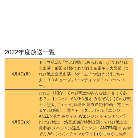
2022年度放送一覧
ドラマ第1話「てれび騎士,あらわる」(元てれび戦
士出演：前田公輝)/てれび戦士＆電キャ大図鑑（て
4月4日(月)
れび戦士全員出演）/ゲーム「つなげて消しちゃ
え！３Ｄキューブ」/エンディング「ハローハロ
ー」
おたより紹介「てれび戦士のみんなはクセってあ
る？」【エンジ：ANZEN漫才 みやぞん】(てれび戦
士：照太,ギュナイ,麻理亜,萌衣)/特別企画！電キャ
＆てれび戦士 電キャ キズナバトル【エンジ：
ANZEN漫才 みやぞん,Wエンジン チャンカワイ】
4月5日(火)
(てれび戦士：悠真,紅緒)/特別企画！てれび戦士全
員参加 スペシャル遠足【エンジ：ANZEN漫才 みや
ぞん,Wエンジン チャンカワイ】(ぐにゃぐにゃ姉