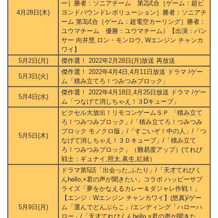
ー］勝者：ソニアチーム 第2試合［ゲーム：超ビ
4月28日(木)
ヨンドバウンドレボリューション］勝者：ソニアチ
ーム 第3試合［ゲーム：超電空カーリング］勝者：
ユウマチーム 優勝：ユウマチーム）【出演：パン
サー 向井慧,ロン・モンロウ, Wエンジン チャンカ
ワイ】
5月2日(月)
傑作選！ 2022年2月28日(月)放送 再放送
傑作選！ 2022年4月4日,4月11日放送 ドラマ /ゲー
5月3日(火)
ム「積み立てろ！つみつみブロック」
傑作選！ 2022年4月18日,4月25日放送 ドラマ /ゲー
5月4日(水)
ム「つなげて消しちゃえ！３Dキューブ」
ピクセル大放出！リモコンゲームＳＰ 「積み立て
ろ！つみつみブロック」/「積み立てろ！つみつみ
ブロック モノクロ版」/「すごいぞ！中の人」/「つ
5月5日(木)
なげて消しちゃえ！３Ｄキューブ」/「積み立て
ろ！つみつみブロック」（難易度アップ）(てれび
戦士：ギュナイ,照太,眞生,紅緒）
ドラマ第5話「出会った,ふたり」/「天才てれびく
んhello,×君の声が聞きたい」コラボ ハッピーサプ
ライズ「夢をかなえるカレー＆ダジャレ作戦！」
【エンジ：Wエンジン チャンカワイ】(悠真)/ゲー
5月9日(月)
ム「選んでどんぶらこ」/エンディング「ハローハ
ロー」/「天才てれびくんhello,×君の声が聞きた