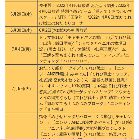
傑作選！ 2022年4月6日放送 おたより紹介 /2022年
4月6日放送 特別企画 /ゲーム「覚えて！おつかいマ
6月29日(水)
スター」/ MTK「圧倒的」 /2022年4月6日放送 てれ
び戦士のおたよりコーナー
6月30日(木)
6月2日(木)放送木生 再放送
ドラマ第11話「モヤモヤ,てれび騎士」(元てれび戦
士出演：飯田里穂)/「ショウタとベニオの牧場日
7月4日(月)
記」(照太,紅緒 ビデオ通話：礼,麻理亜)/ゲーム
「正解を撃ちまくれ！選んでシューティング」/エ
ンディング「ハローハロー」
おたより紹介 「クイズ！てれび戦士！」【エン
ジ：ANZEN漫才 みやぞん】(てれび戦士：ソニア,
礼,紅緒,空)/天才ねっとくん「話題の動画に挑戦！
ベニオ＆ユウマに100の質問！」(検証てれび戦士：
7月5日(火)
悠真,紅緒)/てれび戦士がタイムスリップ⁉ マウナと
メイの縄文ぐらし（てれび戦士：眞生,萌衣）/ゲー
ム「組み立てろ！つみつみブロック」/ エンディン
グ「また明日」
指令「めざせピッタリハロー くつ飛ばしチャレン
ジ！」【エンジ：ANZEN漫才 みやぞん】(てれび戦
士：ソニア,礼,空,麻理亜)/才能発掘プロジェクト！
【エンジ：霜降り明星】(てれび戦士：悠真,その