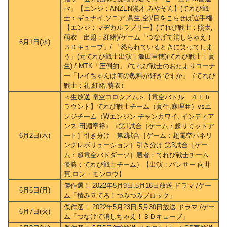
べ」【エンジ：ANZEN漫才 みやぞん】(てれび戦
士：ギュナイ,ソニア,眞生,空)/目をこらせば選手権
【エンジ：マヂカルラブリー】(てれび戦士：照太,
萌衣 出題：紅緒)/ゲーム「つなげて消しちゃえ！
6月1日(水)
３Ｄキューブ」/ 「怒られているときに笑ってしま
う」(元てれび戦士出演：飯田里穂)(てれび戦士：眞
生) / MTK「圧倒的」 /てれび戦士のおたよりコーナ
ー「レイちゃんは何の教科が好きですか」（てれび
戦士：礼,紅緒,萌衣）
＜生放送 電空コロシアム＞【電空バトル ４ｔｈ
ラウンド】てれび戦士チーム（眞生,麻理亜）vsエ
ンジチーム（Wエンジン チャンカワイ, インディア
ンス 田淵章裕）（第1試合［ゲーム：超リミットア
6月2日(木)
ート］引き分け 第2試合［ゲーム：超電空パネリ
ングレボリューション］引き分け 第3試合［ゲー
ム：超電空バドダーツ］勝者：てれび戦士チーム
優勝：てれび戦士チーム）【出演：パンサー 向井
慧,ロン・モンロウ】
傑作選！ 2022年5月9日,5月16日放送 ドラマ /ゲー
6月6日(月)
ム「積み立てろ！つみつみブロック」
傑作選！ 2022年5月23日,5月30日放送 ドラマ /ゲー
6月7日(火)
ム「つなげて消しちゃえ！３Ｄキューブ」