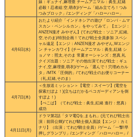
妹：ギュナイ,麻理亜 チームアニマル：眞生,紅緒
必殺！忍者組:空,萌衣)/ゲーム「組み立てろ！つみ
つみブロック」/エンディング「ハローハロー」
おたより紹介「インドネシアの遊び「ロンバ・ムマ
スカン・ペンシルカン」をやってみて」【エンジ：
ANZEN漫才 みやぞん】(てれび戦士：ソニア,紅緒,
空,そのま)/特別企画！てれび戦士全員参加 スペシ
ャル遠足【エンジ：ANZEN漫才 みやぞん,Wエンジ
4月6日(水)
ン チャンカワイ】(チームアニマル：眞生,紅緒 シ
ョノマ：照太,そのま 常夏オーシャンズ：悠真,礼
クイズ出題：ソニア その他出演てれび戦士：ギュ
ナイ,空,麻理亜,萌衣)/ゲーム「選んで！穴埋めカル
タ」/MTK「圧倒的」/てれび戦士のお便りコーナー
（礼,紅緒,そのま）
＜生放送ミッション＞【電空：スイーツ】(電空を
探索だぽよ！)(立ちはだかるペコガーディアンを倒
4月7日(木)
すぽよ！)
【ぺこぱ】（てれび戦士：眞生,紅緒 進行：悠真）
成功
ドラマ第2話「タマ電Qを,まもれ」(元てれび戦士出
演：前田公輝)/てれび騎士個人面談【エンジ：カミ
ナリ】（出演；てれび騎士全員）/ゲーム「一撃!早
4月11日(月)
押しグランプリ」/エンディング「ハローハロー」/