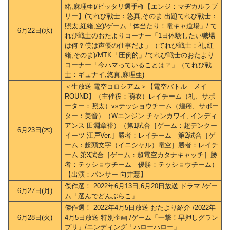
緒,麻理亜)/ピッタリ選手権【エンジ：マヂカルラブ
リー】(てれび戦士：悠真,そのま 出題てれび戦士：
照太,紅緒,空)/ゲーム「体当たり！電キャ道場」/ て
6月22日(水)
れび戦士のおたよりコーナー「1日体験したい職場
は何？僕は声優の仕事だよ」（てれび戦士：礼,紅
緒,そのま)/MTK「圧倒的」/てれび戦士のおたより
コーナー「今ハマっていることは？」（てれび戦
士：ギュナイ,悠真,麻理亜)
＜生放送 電空コロシアム＞【電空バトル メイ
ROUND】（主催役：萌衣）レイチーム（礼、サポ
ーター：照太）vsテッショウチーム（煌翔、サポー
ター：美音）（Wエンジン チャンカワイ, インディ
アンス 田淵章裕）（第1試合［ゲーム：超デンクー
6月23日(木)
イーツ 江戸Ver.］勝者：レイチーム 第2試合［ゲ
ーム：超頭文字（イニシャル）電空］勝者：レイチ
ーム 第3試合［ゲーム：超電空カタナキャッチ］勝
者：テッショウチーム 優勝：テッショウチーム）
【出演：パンサー 向井慧】
傑作選！ 2022年6月13日,6月20日放送 ドラマ /ゲー
6月27日(月)
ム「選んでどんぶらこ」
傑作選！ 2022年4月5日放送 おたより紹介 /2022年
6月28日(火)
4月5日放送 特別企画 /ゲーム「一撃！早押しグラン
プリ」/エンディング「ハローハロー」