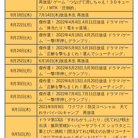
再放送/ ゲーム「つなげて消しちゃえ！３Ｄキュー
ブ」/ MTK「圧倒的」
8月18日(木)
7月14日(木)放送木生 再放送
傑作選！ 2022年4月4日,4月11日放送 ドラマ /ゲー
8月22日(月)
ム「体当たり！電キャ道場」
傑作選！ 2022年4月18日,4月25日放送 ドラマ /ゲー
8月23日(火)
ム「一撃!早押しグランプリ」
傑作選！ 2022年5月9日,5月16日放送 ドラマ /ゲー
8月24日(水)
ム「正解を撃ちまくれ！選んでシューティング」
8月25日(木)
6月16日(木)放送木生 再放送
傑作選！ 2022年5月23日,5月30日放送 ドラマ /ゲー
8月29日(月)
ム「一撃!早押しグランプリ」
傑作選！ 2022年6月13日,6月20日放送 ドラマ /ゲー
8月30日(火)
ム「正解を撃ちまくれ！選んでシューティング」
傑作選！ 2022年7月4日,7月11日放送 ドラマ /ゲー
8月31日(水)
ム「一撃!早押しグランプリ」
2021年9月9日 ワクワク！防災スペシャル 天て
9月1日(木)
れサバイバルキャンプ 再放送
ドラマ第13話「すれちがう,ふたり」(元てれび戦士
出演：飯田里穂)/ハッピーサプライズ ショウタと二
重とびに挑戦！(照太)/てれび戦士のお便りコーナー
9月5日(月)
「マリアのチャームポイントはどこ？」（ギュナ