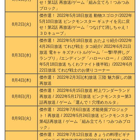
せ！第1話 再放送/ゲーム「組み立てろ！つみつみ
ブロック」
傑作選！ 2022年5月18日放送 動物スゴロク/2022年
5月10日放送 ピンクモンスター ギュナイを元に戻
8月2日(火)
せ！第2話 再放送/ゲーム「つなげて消しちゃえ！
３Ｄキューブ」
傑作選！ 2022年5月18日放送 おたより紹介/2022年
4月26日放送 てれび戦士 タコ紹介/ 2022年6月21日
放送 電キャ キズナバトル/ゲーム「一撃!早押しグ
8月3日(水)
ランプリ」/エンディング「ハローハロー」/（2022
年5月18日放送 ちくわファイト後半戦）/2022年6月
22日放送 てれび戦士のお便りコーナー
傑作選！ 2022年2月3日(木)放送 三陸 魅力探しの旅
8月4日(木)
再放送
傑作選！ 2022年6月15日放送 村上ワンダーランド
8月8日(月)
再放送 / 2022年5月17日放送 ピンクモンスター第3
話再放送 / ゲーム「選んで！穴埋めカルタ」
傑作選！ 2022年7月6日放送 才能発掘プロジェク
ト！再放送 / 2022年5月24日放送 ピンクモンスター
8月9日(火)
第4話再放送 / ゲーム「組み立てろ！つみつみブロ
ック」
傑作選！ 2022年7月12日放送 きょうの料理ビギナ