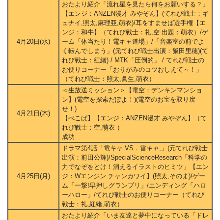
おたより紹介「流れ星を見たら何をお願いする？」
【エンジ：ANZEN漫才 みやぞん】(てれび戦士：ギ
ュナイ,照太,麻理亜,萌衣)/耳をすませば選手権【エ
ンジ：和牛】（てれび戦士：礼,空 出題：萌衣）/ゲ
4月20日(水)
ーム「体当たり！電キャ道場」/「音楽室の前でよ
く転んでしまう」(元てれび戦士出演：飯田里穂)(て
れび戦士：紅緒) / MTK「圧倒的」 / てれび戦士の
お便りコーナー「おりがみのコツおしえて～！」
（てれび戦士：照太,眞生,萌衣）
＜生放送ミッション＞【電空：デンキンマンショ
ン】(電空を探索だぽよ！)(電空のお宝を取り戻
せ！)
4月21日(木)
【ぺこぱ】【エンジ：ANZEN漫才 みやぞん】（て
れび戦士：空,萌衣 ）
成功
ドラマ第4話「電キャ VS．雷キャ,」(元てれび戦士
出演：前田公輝)/SpecialScienceResearch「科学の
力でなぞをとけ！消えるイラストのヒミツ」【エン
4月25日(月)
ジ：Wエンジン チャンカワイ】(照太,そのま)/ゲー
ム「一撃!早押しグランプリ」/エンディング「ハロ
ーハロー」/てれび戦士のお便りコーナー（てれび
戦士：礼,紅緒,萌衣）
おたより紹介「いま友達と夢中になっている「ドレ