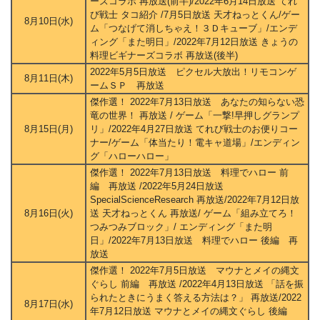
ーズコラボ 再放送(前半)/2022年6月14日放送 てれ
び戦士 タコ紹介 /7月5日放送 天才ねっとくん/ゲー
8月10日(水)
ム「つなげて消しちゃえ！３Ｄキューブ」/エンデ
ィング「また明日」/2022年7月12日放送 きょうの
料理ビギナーズコラボ 再放送(後半)
2022年5月5日放送 ピクセル大放出！リモコンゲ
8月11日(木)
ームＳＰ 再放送
傑作選！ 2022年7月13日放送 あなたの知らない恐
竜の世界！ 再放送 / ゲーム「一撃!早押しグランプ
8月15日(月)
リ」/2022年4月27日放送 てれび戦士のお便りコー
ナー/ゲーム「体当たり！電キャ道場」/エンディン
グ「ハローハロー」
傑作選！ 2022年7月13日放送 料理でハロー 前
編 再放送 /2022年5月24日放送
SpecialScienceResearch 再放送/2022年7月12日放
8月16日(火)
送 天才ねっとくん 再放送/ ゲーム「組み立てろ！
つみつみブロック」/ エンディング「また明
日」/2022年7月13日放送 料理でハロー 後編 再
放送
傑作選！ 2022年7月5日放送 マウナとメイの縄文
ぐらし 前編 再放送 /2022年4月13日放送 「話を振
られたときにうまく答える方法は？」 再放送/2022
8月17日(水)
年7月12日放送 マウナとメイの縄文ぐらし 後編