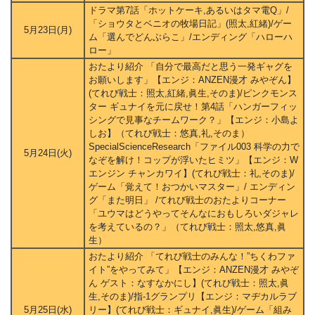
ドラマ第7話「ホットケーキ,あるいはタマ電Q」/
「ショウタとベニオの牧場日記」(照太,紅緒)/ゲー
5月23日(月)
ム「選んでどんぶらこ」/エンディング「ハローハ
ロー」
おたより紹介 「自分で最高だと思う一発ギャグを
お願いします」【エンジ：ANZEN漫才 みやぞん】
(てれび戦士：照太,紅緒,眞生,そのま)/ピンクモンス
ター ギュナイを元に戻せ！第4話「ハンガーフィッ
シングで見事なチームワーク？」【エンジ：小島よ
しお】（てれび戦士：悠真,礼,そのま）
SpecialScienceResearch「ファイル003 科学の力で
5月24日(火)
なぞを解け！コップが浮いたヒミツ」【エンジ：W
エンジン チャンカワイ】(てれび戦士：礼,そのま)/
ゲーム「覚えて！おつかいマスター」/ エンディン
グ「また明日」 /てれび戦士のおたよりコーナー
「ユウマはどうやってそんなにおもしろいダジャレ
を考えているの？」（てれび戦士：照太,悠真,眞
生）
おたより紹介 「てれび戦士のみんな！”ちくわファ
イト”をやってみて」【エンジ：ANZEN漫才 みやぞ
ん ゲスト：なすなかにし】(てれび戦士：照太,眞
生,そのま)/指-1グランプリ【エンジ：マヂカルラブ
5月25日(水)
リー】(てれび戦士：ギュナイ,眞生)/ゲーム「組み