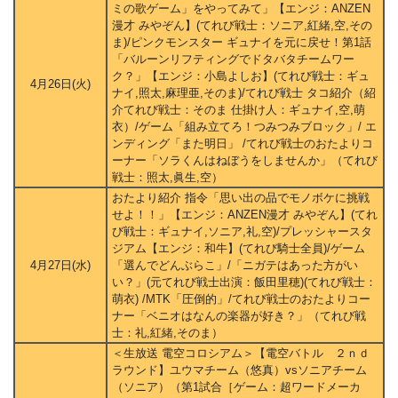
ミの歌ゲーム」をやってみて」【エンジ：ANZEN
漫才 みやぞん】(てれび戦士：ソニア,紅緒,空,その
ま)/ピンクモンスター ギュナイを元に戻せ！第1話
「バルーンリフティングでドタバタチームワー
ク？」【エンジ：小島よしお】(てれび戦士：ギュ
4月26日(火)
ナイ,照太,麻理亜,そのま)/てれび戦士 タコ紹介（紹
介てれび戦士：そのま 仕掛け人：ギュナイ,空,萌
衣）/ゲーム「組み立てろ！つみつみブロック」/ エ
ンディング「また明日」 /てれび戦士のおたよりコ
ーナー「ソラくんはねぼうをしませんか」（てれび
戦士：照太,眞生,空）
おたより紹介 指令「思い出の品でモノボケに挑戦
せよ！！」【エンジ：ANZEN漫才 みやぞん】(てれ
び戦士：ギュナイ,ソニア,礼,空)/プレッシャースタ
ジアム【エンジ：和牛】(てれび騎士全員)/ゲーム
4月27日(水)
「選んでどんぶらこ」/「ニガテはあった方がい
い？」(元てれび戦士出演：飯田里穂)(てれび戦士：
萌衣) /MTK「圧倒的」/てれび戦士のおたよりコー
ナー「ベニオはなんの楽器が好き？」（てれび戦
士：礼,紅緒,そのま）
＜生放送 電空コロシアム＞【電空バトル ２ｎｄ
ラウンド】ユウマチーム（悠真）vsソニアチーム
（ソニア）（第1試合［ゲーム：超ワードメーカ