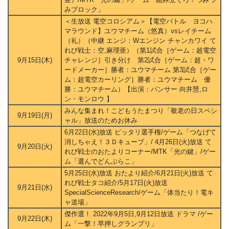
みブロック」
＜生放送 電空コロシアム＞【電空バトル ヨコハ
マラウンド】ユウマチーム（悠真）vsレイチーム
（礼）（中継 エンジ：Wエンジン チャンカワイ て
れび戦士：空,麻理亜）（第1試合［ゲーム：超電空
9月15日(木)
チャレンジ］引き分け 第2試合［ゲーム：超・ワ
ードメーカー］勝者：ユウマチーム 第3試合［ゲー
ム：超電空カーリング］勝者：ユウマチーム 優
勝：ユウマチーム）【出演：パンサー 向井慧,ロ
ン・モンロウ 】
みんな集まれ！こどもうたまつり「敬老の日スペシ
9月19日(月)
ャル」放送のためお休み
6月22日(水)放送 ピッタリ選手権/ゲーム「つなげて
消しちゃえ！３Ｄキューブ」/ 4月26日(火)放送 て
9月20日(火)
れび戦士のおたよりコーナー/MTK「光の鍵」/ゲー
ム「選んでどんぶらこ」
5月25日(水)放送 おたより紹介/6月21日(火)放送 て
れび戦士タコ紹介/5月17日(火)放送
9月21日(水)
SpecialScienceResearch/ゲーム「体当たり！電キ
ャ道場」
傑作選！ 2022年9月5日,9月12日放送 ドラマ /ゲー
9月22日(木)
ム「一撃！早押しグランプリ」