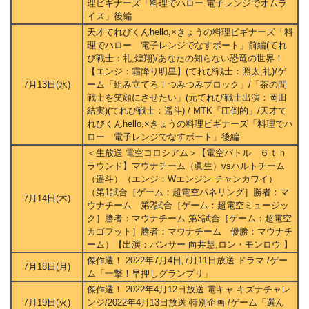
理ビギナーズ「料理でハロー 電子レンジでオムラ
イス」後編
天才てれびくんhello,×きょうの料理ビギナーズ「料
理でハロー 電子レンジでなすボート」前編(てれ
び戦士：礼,煌翔)/あなたの知らない恐竜の世界！
【エンジ：霜降り明星】(てれび戦士：照太,礼)/ゲ
7月13日(水)
ーム「組み立てろ！つみつみブロック」/「茶の間
戦士を笑顔にさせたい」(元てれび戦士出演：岡田
結実)(てれび戦士：遥斗) / MTK「圧倒的」/天才て
れびくんhello,×きょうの料理ビギナーズ「料理でハ
ロー 電子レンジでなすボート」後編
＜生放送 電空コロシアム＞【電空バトル ６ｔｈ
ラウンド】マウナチーム（眞生）vsハルトチーム
（遥斗）（エンジ：Wエンジン チャンカワイ）
（第1試合［ゲーム：超電空パネリング］勝者：マ
7月14日(木)
ウナチーム 第2試合［ゲーム：超電空ミュージッ
ク］勝者：マウナチーム 第3試合［ゲーム：超電空
カゴフット］勝者：マウナチーム 優勝：マウナチ
ーム）【出演：パンサー 向井慧,ロン・モンロウ 】
傑作選！ 2022年7月4日,7月11日放送 ドラマ /ゲー
7月18日(月)
ム「一撃！早押しグランプリ」
傑作選！ 2022年4月12日放送 電キャ キズナチャレ
7月19日(火)
ンジ/2022年4月13日放送 特別企画 /ゲーム「選ん