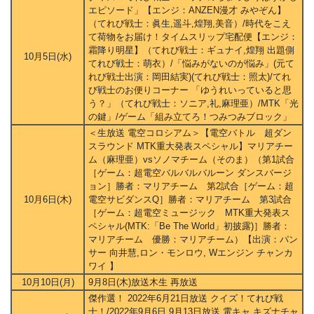
エピソード」【エンジ：ANZEN漫才 みやぞん】
（てれび戦士：眞生,遥斗,煌翔,美音）/時代をこえ
て荷物をお届け！タイムスリップ宅配便【エンジ：
霜降り明星】（てれび戦士：ギュナイ,煌翔 出題側
10月5日(水)
てれび戦士：萌衣）/「悩みがないのが悩み」(元て
れび戦士出演：岡田結実)(てれび戦士：照太)/てれ
び戦士のお便りコーナー 「ゆうれいっていると思
う？」（てれび戦士：ソニア,礼,麻理亜）/MTK「光
の鍵」/ゲーム「組み立てろ！つみつみブロック」
＜生放送 電空コロシアム＞【電空バトル 超ダン
スラウンド MTK重大発表スペシャル】マリアチー
ム（麻理亜）vsソノマチーム（そのま）（第1試合
［ゲーム：超電空バルバルバルーン ダンスバージ
ョン］勝者：マリアチーム 第2試合［ゲーム：超
10月6日(木)
電空サビダンスQ］勝者：マリアチーム 第3試合
［ゲーム：超電空ミュージック MTK重大発表ス
ペシャル(MTK:「Be The World」初披露)］勝者：
マリアチーム 優勝：マリアチーム）【出演：パン
サー 向井慧,ロン・モンロウ, Wエンジン チャンカ
ワイ 】
10月10日(月)
9月8日(木)放送木生 再放送
傑作選！ 2022年6月21日放送 クイズ！てれび戦
士！/2022年9月6日,9月13日放送 電キャ キズナチャ