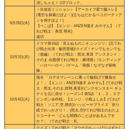
消しちゃえ！３Dブロック」
＜生放送ミッション＞【アーカイブ星で脳トレ】
(電空を探索だぽよ！)(立ちはだかるペコガーディア
ンを倒すぽよ！)
9月29日(木)
【ぺこぱ】【エンジ：ANZEN漫才 みやぞん】（て
れび戦士：美音,萌衣)
成功
ドラマ第16話「見えぬものこそ,シンジツ」(元てれ
び戦士出演：飯田里穂)/クイズ！ナンでもカンでも
（後編）（てれび戦士：照太,美音 アシスタント：
10月3日(月)
そのま 出題側てれび戦士：麻理亜）/エンディング
「ハローハロー」/ゲーム「発掘！なぞなぞ探検
隊」
指令 「ロデオマシーンに乗って輪投げで勝負せ
よ！」【エンジ：ANZEN漫才 みやぞん】(てれび戦
士：照太,そのま,煌翔,美音)/ピンクモンスター ギュ
ナイを元に戻せ！シーズン2 第5話「１，２，３で
10月4日(火)
ピンポン㊙作戦」【エンジ：小島よしお】(てれび
戦士：ソニア,空,萌衣)/ハッピーサプライズ「折り
紙でわっかざり！」(照太,空)/てれび戦士のおたよ
りコーナー「どんな関西のことばがあるんです
か？」（てれび戦士：礼
クイズ！てれび戦士「マウナのちょっぴりはずかし