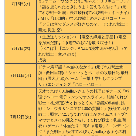
ま)/ゲーム「つなげて消しちゃえ！３Ｄキューブ」/
7月6日(水)
「話を振られたときにうまく答える方法は？」(元
てれび戦士出演：長江崚行)(てれび戦士：ギュナイ)
/ MTK「圧倒的」/てれび戦士のおたよりコーナー
「ソラは何でダンスが好きなの？」（てれび戦士：
照太,眞生,空)
＜生放送ミッション＞【電空の織姫と彦星】(電空
を探索だぽよ！)(電空のお宝を取り戻せ！)
7月7日(木)
【ぺこぱ】【エンジ：ANZEN漫才 みやぞん】（て
れび戦士：空,そのま)
成功
ドラマ第12話「本当の,なかま」(元てれび戦士出
演：飯田里穂)/「ショウタとベニオの牧場日記 最終
7月11日(月)
回」(照太,紅緒)/ゲーム「一撃！早押しグランプ
リ」/エンディング「ハローハロー」
天才てれびくんhello,×きょうの料理ビギナーズ「料
理でハロー 電子レンジでオムライス」前編(てれび
戦士：礼,煌翔)/天才ねっとくん「話題の動画に挑
戦！ショウタ＆ソニアに100の質問！」(検証てれび
戦士：照太,ソニア)/てれび戦士がタイムスリップ⁉
7月12日(火)
マウナとメイの縄文ぐらし（てれび戦士：眞生,萌
衣）/ゲーム「体当たり！電キャ道場」/ エンディン
グ「また明日」/天才てれびくんhello,×きょうの料