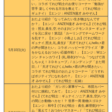
い」コラボ てれび戦士のお便りコーナー「勉強が
苦手 楽しくやれる方法を教えて」（てれび戦士：
ギュナイ）【エンジ：ANZEN漫才 みやぞん】
おたより紹介「なってみたい生き物はなんです
か？」【エンジ：ANZEN漫才 みやぞん】(てれび戦
士：照太,眞生,空,そのま)/ピンクモンスター ギュナ
イを元に戻せ！第2話「カーリングでチームワーク
を乱す？」【エンジ：小島よしお】(てれび戦士：
ギュナイ,照太,礼,眞生)/「天才てれびくんhello,×君
の声が聞きたい」コラボ ハッピーサプライズ「夢
5月10日(火)
をかなえるおつかい応援作戦！」【エンジ：Wエン
ジン チャンカワイ】(礼,萌衣)/ゲーム「つなげて消
しちゃえ！３Ｄキューブ」/ エンディング「また明
日」/「天才てれびくんhello,×君の声が聞きたい」
コラボ てれび戦士のおたよりコーナー「どうすれ
ばポジティブになれるの？」【エンジ：ANZEN漫
才 みやぞん】（てれび戦士：紅緒）
おたより紹介 「ガシガシ家事ゲーム 布団カバー
付けに挑戦してみて」【エンジ：ANZEN漫才 みや
ぞん】(てれび戦士：ギュナイ,ソニア,眞生,空)/いつ
の間にか動物ハカセ！？ 世界一周 動物スゴロク
【エンジ：和牛】(てれび戦士：眞生,麻理亜)/ゲー
ム「覚えて！おつかいマスター」/ 「てれび戦士に