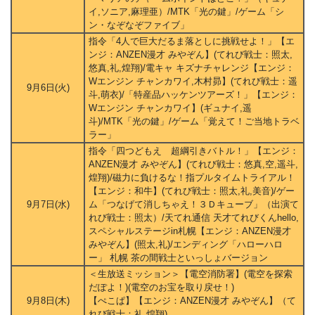
イ,ソニア,麻理亜）/MTK「光の鍵」/ゲーム「シ
ン・なぞなぞファイブ」
指令「4人で巨大だるま落としに挑戦せよ！」【エ
ンジ：ANZEN漫才 みやぞん】(てれび戦士：照太,
悠真,礼,煌翔)/電キャ キズナチャレンジ【エンジ：
Wエンジン チャンカワイ,木村昴】(てれび戦士：遥
9月6日(火)
斗,萌衣)/「特産品ハッケンツアーズ！」【エンジ：
Wエンジン チャンカワイ】(ギュナイ,遥
斗)/MTK「光の鍵」/ゲーム「覚えて！ご当地トラベ
ラー」
指令「四つどもえ 超綱引きバトル！」【エンジ：
ANZEN漫才 みやぞん】(てれび戦士：悠真,空,遥斗,
煌翔)/磁力に負けるな！指プルタイムトライアル！
【エンジ：和牛】(てれび戦士：照太,礼,美音)/ゲー
9月7日(水)
ム「つなげて消しちゃえ！３Ｄキューブ」（出演て
れび戦士：照太）/天てれ通信 天才てれびくんhello,
スペシャルステージin札幌【エンジ：ANZEN漫才
みやぞん】(照太,礼)/エンディング「ハローハロ
ー」 札幌 茶の間戦士といっしょバージョン
＜生放送ミッション＞【電空消防署】(電空を探索
だぽよ！)(電空のお宝を取り戻せ！)
9月8日(木)
【ぺこぱ】【エンジ：ANZEN漫才 みやぞん】（て
れび戦士：礼,煌翔)