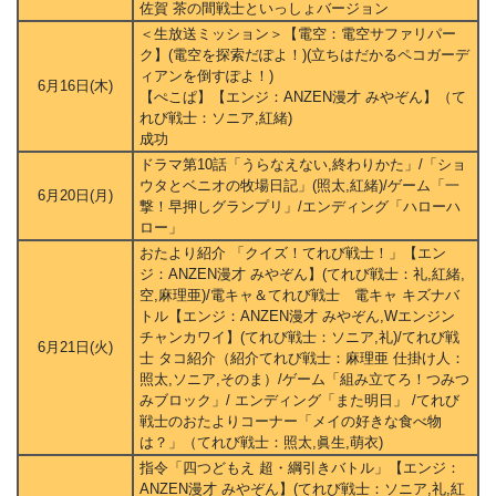
佐賀 茶の間戦士といっしょバージョン
＜生放送ミッション＞【電空：電空サファリパー
ク】(電空を探索だぽよ！)(立ちはだかるペコガーデ
ィアンを倒すぽよ！)
6月16日(木)
【ぺこぱ】【エンジ：ANZEN漫才 みやぞん】（て
れび戦士：ソニア,紅緒)
成功
ドラマ第10話「うらなえない,終わりかた」/「ショ
ウタとベニオの牧場日記」(照太,紅緒)/ゲーム「一
6月20日(月)
撃！早押しグランプリ」/エンディング「ハローハ
ロー」
おたより紹介 「クイズ！てれび戦士！」【エン
ジ：ANZEN漫才 みやぞん】(てれび戦士：礼,紅緒,
空,麻理亜)/電キャ＆てれび戦士 電キャ キズナバ
トル【エンジ：ANZEN漫才 みやぞん,Wエンジン
チャンカワイ】(てれび戦士：ソニア,礼)/てれび戦
6月21日(火)
士 タコ紹介（紹介てれび戦士：麻理亜 仕掛け人：
照太,ソニア,そのま）/ゲーム「組み立てろ！つみつ
みブロック」/ エンディング「また明日」 /てれび
戦士のおたよりコーナー「メイの好きな食べ物
は？」（てれび戦士：照太,眞生,萌衣)
指令「四つどもえ 超・綱引きバトル」【エンジ：
ANZEN漫才 みやぞん】(てれび戦士：ソニア,礼,紅