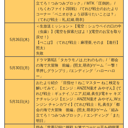
立てろ！つみつみブロック」/ MTK「圧倒的」 /
（ちくわファイト2回戦） /てれび戦士のおたより
コーナー「ベニオがきょう頑張りたいことは？」
（てれび戦士：礼,紅緒,萌衣)
＜生放送ミッション＞【電空：シュウペイの口の中
（虫歯）】(電空を探索だぽよ！)(電空のお宝を取り
戻せ！)
5月26日(木)
【ぺこぱ】（てれび戦士：麻理亜,そのま 【進行】
照太）
失敗
ドラマ第8話「タカラモノは,だれのもの」/「都会
の海で大冒険 前編」(照太,萌衣)/ゲーム「一撃！
5月30日(月)
早押しグランプリ」/エンディング「ハローハロ
ー」
おたより紹介 「目指せ！ねこマスター ねこ検定を
解いてみて」【エンジ：ANZEN漫才 みやぞん】(て
れび戦士：ギュナイ,ソニア,紅緒,眞生)/電キャ キズ
ナチャレンジ【エンジ：ANZEN漫才 みやぞん,Wエ
5月31日(火)
ンジン チャンカワイ】(てれび戦士：礼,眞生)/「都
会の海で大冒険 後編」(照太,萌衣)/ゲーム「組み
立てろ！つみつみブロック」/ エンディング「また
明日」
指令「世界記録に挑戦 お箸でコーヒー豆を48個運