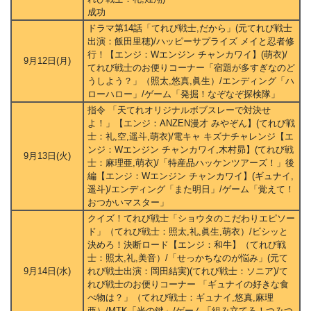
成功
ドラマ第14話「てれび戦士,だから」(元てれび戦士
出演：飯田里穂)/ハッピーサプライズ メイと忍者修
行！【エンジ：Wエンジン チャンカワイ】(萌衣)/
9月12日(月)
てれび戦士のお便りコーナー「宿題が多すぎなのど
うしよう？」（照太,悠真,眞生）/エンディング「ハ
ローハロー」/ゲーム「発掘！なぞなぞ探検隊」
指令 「天てれオリジナルボブスレーで対決せ
よ！」【エンジ：ANZEN漫才 みやぞん】(てれび戦
士：礼,空,遥斗,萌衣)/電キャ キズナチャレンジ【エ
ンジ：Wエンジン チャンカワイ,木村昴】(てれび戦
9月13日(火)
士：麻理亜,萌衣)/「特産品ハッケンツアーズ！」後
編【エンジ：Wエンジン チャンカワイ】(ギュナイ,
遥斗)/エンディング「また明日」/ゲーム「覚えて！
おつかいマスター」
クイズ！てれび戦士「ショウタのこだわりエピソー
ド」（てれび戦士：照太,礼,眞生,萌衣）/ビシッと
決めろ！決断ロード【エンジ：和牛】（てれび戦
士：照太,礼,美音）/「せっかちなのが悩み」(元て
9月14日(水)
れび戦士出演：岡田結実)(てれび戦士：ソニア)/て
れび戦士のお便りコーナー 「ギュナイの好きな食
べ物は？」（てれび戦士：ギュナイ,悠真,麻理
亜）/MTK「光の鍵」/ゲーム「組み立てろ！つみつ