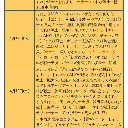
てれび戦士のおたよりコーナー（てれび戦士：照
太,眞生,萌衣)
おたより紹介「タイムマシンがあったら何した
い？」【エンジ：ANZEN漫才 みやぞん】(てれび戦
士：照太,ギュナイ,麻理亜,萌衣)/特別企画！電キャ
＆てれび戦士 電キャ キズナチャレンジ【エン
ジ：ANZEN漫才 みやぞん,Wエンジン チャンカワ
4月12日(火)
イ】(てれび戦士：ギュナイ,紅緒)/てれび騎士個人
面談【エンジ：カミナリ】（出演；てれび騎士全
員）/ゲーム「選んでどんぶらこ」/エンディング
「ハローハロー」/「初対面の人と話すには」(元て
れび戦士出演：バーンズ勇気)(てれび戦士：紅緒)
おたより紹介「思い出の品でモノボケに挑戦せ
よ！！」【エンジ：ANZEN漫才 みやぞん】(てれび
戦士：照太,礼,紅緒,そのま)/みんなの知ってる遊び
天てれ風アップデート【エンジ：霜降り明星】（て
4月13日(水)
れび戦士：悠真,紅緒）/ゲーム「積み立てろ！つみ
つみブロック」/「話を振られたときにうまく答え
る方法は？」(元てれび戦士出演：飯田里穂)(てれび
戦士：麻理亜) / MTK「圧倒的」 / てれび戦士のお
便りコーナー（てれび戦士：照太,眞生,空）
＜生放送 電空コロシアム＞【電空バトル １ｓｔ
ラウンド】ギュナイチーム（ギュナイ）vsショウタ