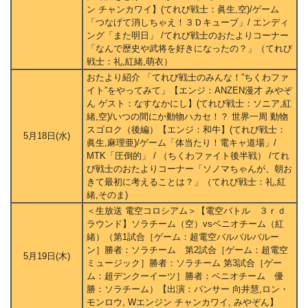
ン チャンカワイ】(てれび戦士：眞生,空)/ゲーム
「つなげて消しちゃえ！３Ｄキューブ」/ エンディ
ング「また明日」 /てれび戦士のおたよりコーナー
「なんで歴史や武将を好きになったの？」（てれび
戦士：礼,紅緒,萌衣）
おたより紹介 「てれび戦士のみんな！”ちくわファ
イト”をやってみて」【エンジ：ANZEN漫才 みやぞ
ん ゲスト：なすなかにし】(てれび戦士：ソニア,紅
緒,空)/いつの間にか動物ハカセ！？ 世界一周 動物
スゴロク（後編）【エンジ：和牛】(てれび戦士：
5月18日(水)
眞生,麻理亜)/ゲーム「体当たり！電キャ道場」/
MTK「圧倒的」 / （ちくわファイト後半戦） /てれ
び戦士のおたよりコーナー「ソノマちゃんが、朝お
きて最初に考えることは？」（てれび戦士：礼,紅
緒,そのま)
＜生放送 電空コロシアム＞【電空バトル ３ｒｄ
ラウンド】ソラチーム（空）vsベニオチーム（紅
緒）（第1試合［ゲーム：超電空バルバルバルー
ン］勝者：ソラチーム 第2試合［ゲーム：超電空
5月19日(木)
ミュージック］勝者：ソラチーム 第3試合［ゲー
ム：超デンクーイーツ］勝者：ベニオチーム 優
勝：ソラチーム）【出演：パンサー 向井慧,ロン・
モンロウ, Wエンジン チャンカワイ, みやぞん】