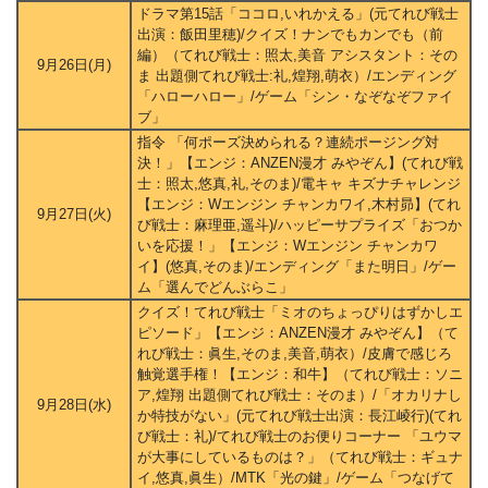
ドラマ第15話「ココロ,いれかえる」(元てれび戦士
出演：飯田里穂)/クイズ！ナンでもカンでも（前
編）（てれび戦士：照太,美音 アシスタント：その
9月26日(月)
ま 出題側てれび戦士:礼,煌翔,萌衣）/エンディング
「ハローハロー」/ゲーム「シン・なぞなぞファイ
ブ」
指令 「何ポーズ決められる？連続ポージング対
決！」【エンジ：ANZEN漫才 みやぞん】(てれび戦
士：照太,悠真,礼,そのま)/電キャ キズナチャレンジ
【エンジ：Wエンジン チャンカワイ,木村昴】(てれ
9月27日(火)
び戦士：麻理亜,遥斗)/ハッピーサプライズ「おつか
いを応援！」【エンジ：Wエンジン チャンカワ
イ】(悠真,そのま)/エンディング「また明日」/ゲー
ム「選んでどんぶらこ」
クイズ！てれび戦士「ミオのちょっぴりはずかしエ
ピソード」【エンジ：ANZEN漫才 みやぞん】（て
れび戦士：眞生,そのま,美音,萌衣）/皮膚で感じろ
触覚選手権！【エンジ：和牛】（てれび戦士：ソニ
ア,煌翔 出題側てれび戦士：そのま）/「オカリナし
9月28日(水)
か特技がない」(元てれび戦士出演：長江崚行)(てれ
び戦士：礼)/てれび戦士のお便りコーナー 「ユウマ
が大事にしているものは？」（てれび戦士：ギュナ
イ,悠真,眞生）/MTK「光の鍵」/ゲーム「つなげて