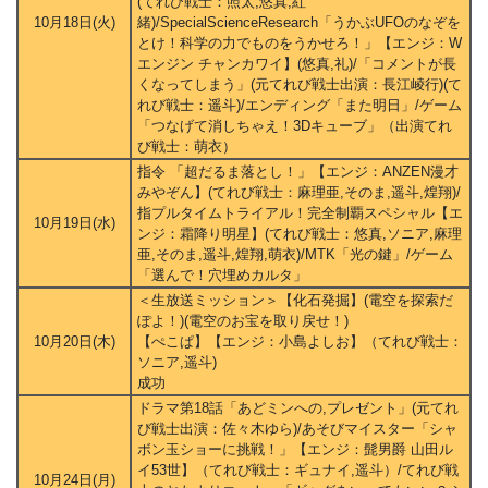
(てれび戦士：照太,悠真,紅
10月18日(火)
緒)/SpecialScienceResearch「うかぶUFOのなぞを
とけ！科学の力でものをうかせろ！」【エンジ：W
エンジン チャンカワイ】(悠真,礼)/「コメントが長
くなってしまう」(元てれび戦士出演：長江崚行)(て
れび戦士：遥斗)/エンディング「また明日」/ゲーム
「つなげて消しちゃえ！3Dキューブ」（出演てれ
び戦士：萌衣）
指令 「超だるま落とし！」【エンジ：ANZEN漫才
みやぞん】(てれび戦士：麻理亜,そのま,遥斗,煌翔)/
指プルタイムトライアル！完全制覇スペシャル【エ
10月19日(水)
ンジ：霜降り明星】(てれび戦士：悠真,ソニア,麻理
亜,そのま,遥斗,煌翔,萌衣)/MTK「光の鍵」/ゲーム
「選んで！穴埋めカルタ」
＜生放送ミッション＞【化石発掘】(電空を探索だ
ぽよ！)(電空のお宝を取り戻せ！)
10月20日(木)
【ぺこぱ】【エンジ：小島よしお】（てれび戦士：
ソニア,遥斗)
成功
ドラマ第18話「あどミンへの,プレゼント」(元てれ
び戦士出演：佐々木ゆら)/あそびマイスター「シャ
ボン玉ショーに挑戦！」【エンジ：髭男爵 山田ル
イ53世】（てれび戦士：ギュナイ,遥斗）/てれび戦
10月24日(月)