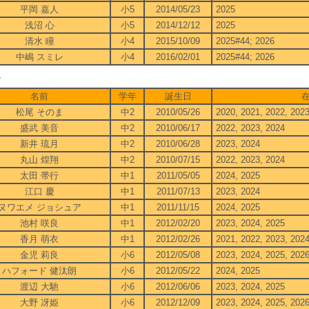
平岡 嘉人
小5
2014/05/23
2025
浅沼 心
小5
2014/12/12
2025
清水 瞳
小4
2015/10/09
2025#44; 2026
中嶋 スミレ
小4
2016/02/01
2025#44; 2026
4
名前
学年
誕生日
松尾 そのま
中2
2010/05/26
2020, 2021, 2022, 202
盛武 美音
中2
2010/06/17
2022, 2023, 2024
新井 琉月
中2
2010/06/28
2023, 2024
丸山 煌翔
中2
2010/07/15
2022, 2023, 2024
太田 帯行
中1
2011/05/05
2024, 2025
江口 慶
中1
2011/07/13
2023, 2024
ヌワエメ ジョシュア
中1
2011/11/15
2024, 2025
池村 咲良
中1
2012/02/20
2023, 2024, 2025
香月 萌衣
中1
2012/02/26
2021, 2022, 2023, 202
金児 莉良
小6
2012/05/08
2023, 2024, 2025, 202
ハフォード 健汰朗
小6
2012/05/22
2024, 2025
渡辺 大馳
小6
2012/06/06
2023, 2024, 2025
大野 冴姫
小6
2012/12/09
2023, 2024, 2025, 202