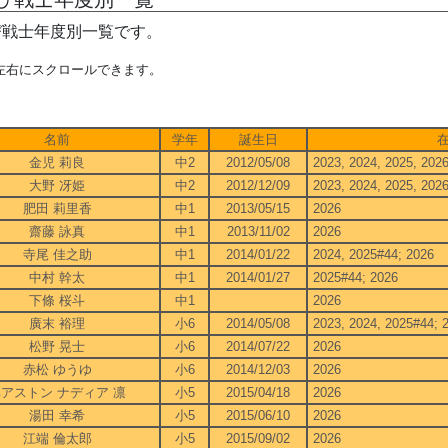
び戦士年度別一覧です。
左右にスクロールできます。
6
名前
学年
誕生日
金児 莉良
中2
2012/05/08
2023, 2024, 2025, 202
大野 冴姫
中2
2012/12/09
2023, 2024, 2025, 202
肥田 莉里香
中1
2013/05/15
2026
齋藤 詠真
中1
2013/11/02
2026
寺尾 佳之助
中1
2014/01/22
2024, 2025#44; 2026
中村 幹太
中1
2014/01/27
2025#44; 2026
下條 桜斗
中1
2026
廣末 裕理
小6
2014/05/08
2023, 2024, 2025#44; 
松野 晃士
小6
2014/07/22
2026
赤松 ゆうゆ
小6
2014/12/03
2026
アストン ナディア 凛
小5
2015/04/18
2026
湯田 幸希
小5
2015/06/10
2026
江端 倫太郎
小5
2015/09/02
2026