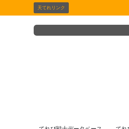
天てれリンク
てれび戦士データベース
てれ