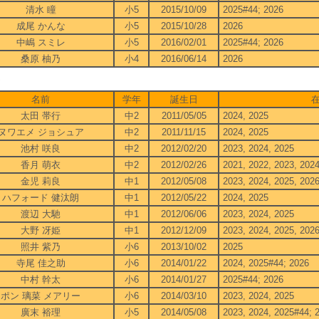
清水 瞳
小5
2015/10/09
2025#44; 2026
成尾 かんな
小5
2015/10/28
2026
中嶋 スミレ
小5
2016/02/01
2025#44; 2026
桑原 柚乃
小4
2016/06/14
2026
5
名前
学年
誕生日
太田 帯行
中2
2011/05/05
2024, 2025
ヌワエメ ジョシュア
中2
2011/11/15
2024, 2025
池村 咲良
中2
2012/02/20
2023, 2024, 2025
香月 萌衣
中2
2012/02/26
2021, 2022, 2023, 202
金児 莉良
中1
2012/05/08
2023, 2024, 2025, 202
ハフォード 健汰朗
中1
2012/05/22
2024, 2025
渡辺 大馳
中1
2012/06/06
2023, 2024, 2025
大野 冴姫
中1
2012/12/09
2023, 2024, 2025, 202
照井 紫乃
小6
2013/10/02
2025
寺尾 佳之助
小6
2014/01/22
2024, 2025#44; 2026
中村 幹太
小6
2014/01/27
2025#44; 2026
ポン 璃菜 メアリー
小6
2014/03/10
2023, 2024, 2025
廣末 裕理
小5
2014/05/08
2023, 2024, 2025#44; 