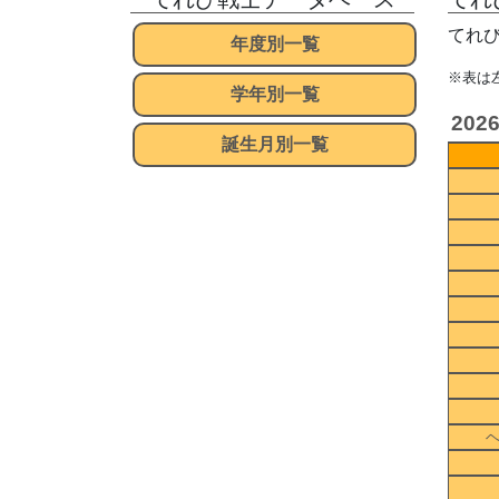
てれ
年度別一覧
※表は
学年別一覧
202
誕生月別一覧
ヘ