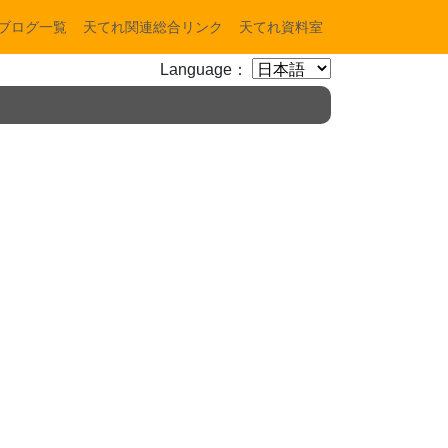
ブログ一覧
天てれ関連総合リンク
天てれ資料室
Language：