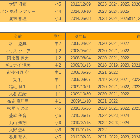
大野 冴姫
小5
2012/12/09
2023, 2024, 2025, 202
ポン 璃菜 メアリー
小4
2014/03/10
2023, 2024, 2025
廣末 裕理
小3
2014/05/08
2023, 2024, 2025#44; 
2
名前
学年
誕生日
坂上 悠真
中2
2008/04/02
2020, 2021, 2022
マウス ソニア
中2
2008/05/02
2020, 2021, 2022
阿比留 照太
中2
2008/08/04
2020, 2021, 2022
ギュナイ 滝美
中2
2009/01/13
2018, 2019, 2020, 202
勅使河原 空
中1
2009/05/26
2021, 2022
筧 礼
中1
2009/09/07
2019, 2020, 2021, 202
稲毛 眞生
中1
2009/10/21
2020, 2021, 2022, 202
大谷 紅緒
中1
2009/10/30
2020, 2021, 2022
布施 麻理亜
中1
2009/11/10
2021, 2022
松尾 そのま
小6
2010/05/26
2020, 2021, 2022, 202
盛武 美音
小6
2010/06/17
2022, 2023, 2024
丸山 煌翔
小6
2010/07/15
2022, 2023, 2024
大野 遥斗
小6
2011/01/15
2022
香月 萌衣
小5
2012/02/26
2021, 2022, 2023, 202