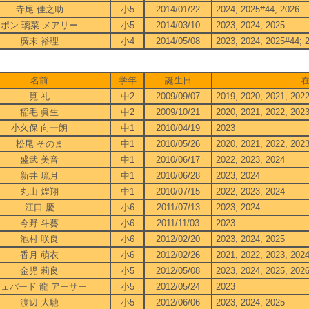
寺尾 佳之助
小5
2014/01/22
2024, 2025#44; 2026
ポン 璃菜 メアリー
小5
2014/03/10
2023, 2024, 2025
廣末 裕理
小4
2014/05/08
2023, 2024, 2025#44; 
3
名前
学年
誕生日
筧 礼
中2
2009/09/07
2019, 2020, 2021, 202
稲毛 眞生
中2
2009/10/21
2020, 2021, 2022, 202
小久保 向一朗
中1
2010/04/19
2023
松尾 そのま
中1
2010/05/26
2020, 2021, 2022, 202
盛武 美音
中1
2010/06/17
2022, 2023, 2024
新井 琉月
中1
2010/06/28
2023, 2024
丸山 煌翔
中1
2010/07/15
2022, 2023, 2024
江口 慶
小6
2011/07/13
2023, 2024
今野 斗葵
小6
2011/11/03
2023
池村 咲良
小6
2012/02/20
2023, 2024, 2025
香月 萌衣
小6
2012/02/26
2021, 2022, 2023, 202
金児 莉良
小5
2012/05/08
2023, 2024, 2025, 202
ェパード 龍 アーサー
小5
2012/05/24
2023
渡辺 大馳
小5
2012/06/06
2023, 2024, 2025