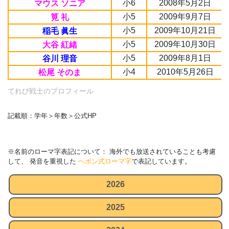
小6
2008年5月2日
マウス ソニア
小5
2009年9月7日
筧 礼
小5
2009年10月21日
稲毛 眞生
小5
2009年10月30日
大谷 紅緒
小5
2009年8月1日
谷川 理音
小4
2010年5月26日
松尾 そのま
てれび戦士のプロフィール
記載順：学年＞年数＞公式HP
※名前のローマ字表記について： 海外でも放送されていることも考慮
して、 発音を重視した
ヘボン式ローマ字
で表記しています。
2026
2025