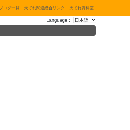
ブログ一覧
天てれ関連総合リンク
天てれ資料室
Language：