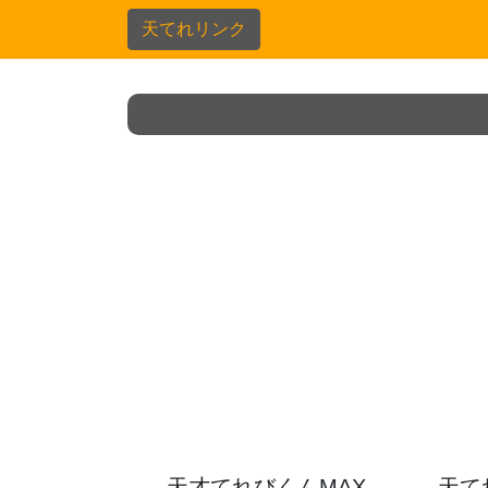
天てれリンク
天才てれびくんMAX
天て