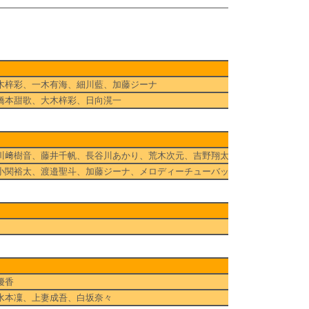
木梓彩、一木有海、細川藍、加藤ジーナ
橋本甜歌、大木梓彩、日向滉一
川﨑樹音、藤井千帆、長谷川あかり、荒木次元、吉野翔太
小関裕太、渡邉聖斗、加藤ジーナ、メロディーチューバック、ミッチェルベ
優香
水本凜、上妻成吾、白坂奈々