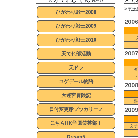
※表は
ひがわり戦士2008
200
ひがわり戦士2009
ひがわり戦士2010
200
天てれ部活動
天ドラ
ダ
ラ
ユゲデール物語
200
大迷宮冒険記
熱
日付変更船プッカリーノ
200
こちらHK学園笑芸部！
女子
Dream5