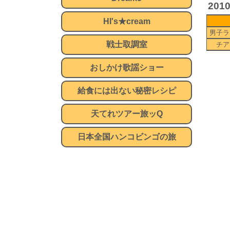
201
HI's★cream
男子ラ
戦士取調室
チア
おしかけ歌謡ショー
給食には出ない秘密レシピ
天てれツアー旅ッQ
日本全国ハンコビンゴの旅