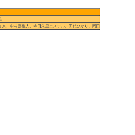
惟
杏奈、中村嘉惟人、寺田朱里エステル、田代ひかり、岡田結実