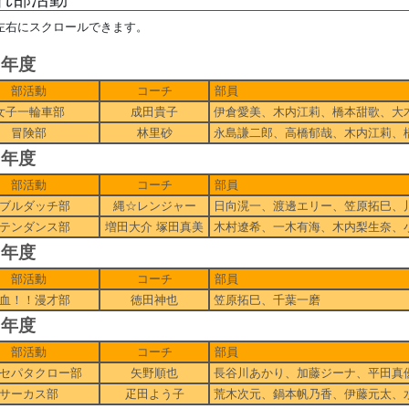
左右にスクロールできます。
6年度
部活動
コーチ
部員
女子一輪車部
成田貴子
伊倉愛美、木内江莉、橋本甜歌、大
冒険部
林里砂
永島謙二郎、高橋郁哉、木内江莉、
7年度
部活動
コーチ
部員
ブルダッチ部
縄☆レンジャー
日向滉一、渡邊エリー、笠原拓巳、
テンダンス部
増田大介 塚田真美
木村遼希、一木有海、木内梨生奈、
8年度
部活動
コーチ
部員
血！！漫才部
徳田神也
笠原拓巳、千葉一磨
9年度
部活動
コーチ
部員
セパタクロー部
矢野順也
長谷川あかり、加藤ジーナ、平田真
サーカス部
疋田よう子
荒木次元、鍋本帆乃香、伊藤元太、