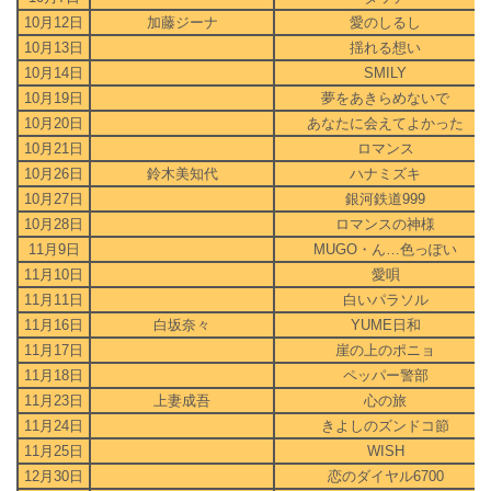
10月12日
加藤ジーナ
愛のしるし
10月13日
揺れる想い
10月14日
SMILY
10月19日
夢をあきらめないで
10月20日
あなたに会えてよかった
10月21日
ロマンス
10月26日
鈴木美知代
ハナミズキ
10月27日
銀河鉄道999
10月28日
ロマンスの神様
11月9日
MUGO・ん…色っぽい
11月10日
愛唄
11月11日
白いパラソル
11月16日
白坂奈々
YUME日和
11月17日
崖の上のポニョ
11月18日
ペッパー警部
11月23日
上妻成吾
心の旅
11月24日
きよしのズンドコ節
11月25日
WISH
12月30日
恋のダイヤル6700