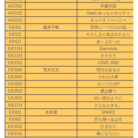
4月20日
学園天国
4月21日
Yeah! めっちゃホリディ
4月22日
キューティーハニー
5月4日
藤井千帆
世界に一つだけの花
5月5日
やさしさに包まれたなら
5月6日
あ～よかった
5月11日
Diamonds
5月12日
キラキラ
5月13日
LOVE 2000
5月18日
荒木次元
明日があるさ
5月19日
それが大事
5月20日
ガッツだぜ!!
5月25日
愛は勝つ
5月26日
白い雲のように
5月27日
どんなときも。
6月8日
木村遼
SHAKE
6月9日
空も飛べるはず
6月10日
ひまわり
6月15日
風になりたい