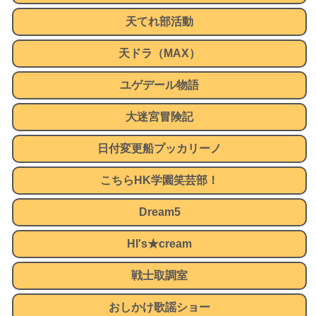
天てれ部活動
天ドラ（MAX）
ユゲデール物語
大迷宮冒険記
日付変更船プッカリーノ
こちらHK学園笑芸部！
Dream5
HI's★cream
戦士取調室
おしかけ歌謡ショー