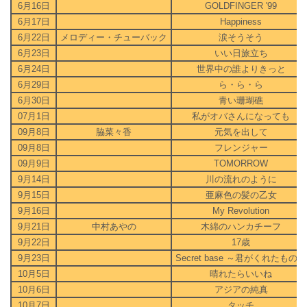
6月16日
GOLDFINGER '99
6月17日
Happiness
6月22日
メロディー・チューバック
涙そうそう
6月23日
いい日旅立ち
6月24日
世界中の誰よりきっと
6月29日
ら・ら・ら
6月30日
青い珊瑚礁
07月1日
私がオバさんになっても
09月8日
脇菜々香
元気を出して
09月8日
フレンジャー
09月9日
TOMORROW
9月14日
川の流れのように
9月15日
亜麻色の髪の乙女
9月16日
My Revolution
9月21日
中村あやの
木綿のハンカチーフ
9月22日
17歳
9月23日
Secret base ～君がくれたもの～
10月5日
晴れたらいいね
10月6日
アジアの純真
10月7日
タッチ