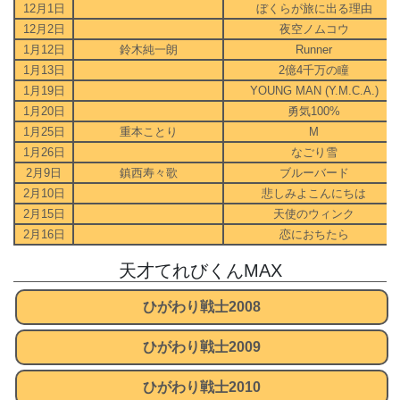
12月1日
ぼくらが旅に出る理由
12月2日
夜空ノムコウ
1月12日
鈴木純一朗
Runner
1月13日
2億4千万の瞳
1月19日
YOUNG MAN (Y.M.C.A.)
1月20日
勇気100%
1月25日
重本ことり
M
1月26日
なごり雪
2月9日
鎮西寿々歌
ブルーバード
2月10日
悲しみよこんにちは
2月15日
天使のウィンク
2月16日
恋におちたら
天才てれびくんMAX
ひがわり戦士2008
ひがわり戦士2009
ひがわり戦士2010