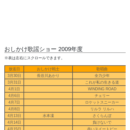
おしかけ歌謡ショー 2009年度
※表は左右にスクロールできます。
放送日
おしかけ戦士
歌唱曲
3月30日
長谷川あかり
全力少年
3月31日
これが私の生きる道
4月1日
WINDING ROAD
4月6日
チェリー
4月7日
ロケットスニーカー
4月8日
リルラ リルハ
4月13日
水本凜
さくらんぼ
4月14日
負けないで
4月15日
赤いスイートピー